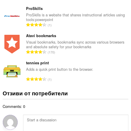
б
й
щ
ProSkills
о
б
ProSkills is a website that shares instructional articles using
ц
tools:powerpoint
р
е
О
1
о
н
б
й
к
щ
Atavi bookmarks
о
и
б
Visual bookmarks, bookmarks sync across various browsers
ц
:
and absolute safety for your bookmarks
р
е
О
170
о
н
б
й
к
щ
tennies print
о
и
б
Adds a quick print button to the browser.
ц
:
р
е
О
1
о
н
б
й
к
щ
Отзиви от потребители
о
и
б
ц
:
р
е
Comments: 0
о
н
й
к
о
и
ц
: