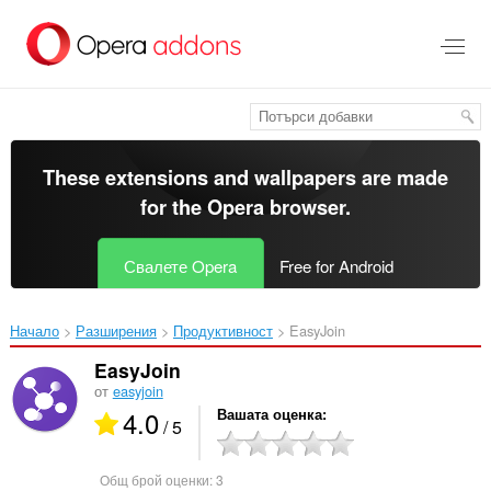
Към
главното
съдържание
These extensions and wallpapers are made
for the
Opera browser
.
Свалете Opera
Free for Android
Начало
Разширения
Продуктивност
EasyJoin‎
EasyJoin
от
easyjoin
4.0
Вашата оценка
/ 5
Общ брой оценки:
3