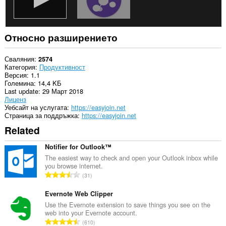
Относно разширението
Сваляния
2574
Категория
Продуктивност
Версия
1.1
Големина
14,4 KБ
Last update
29 Март 2018
Лиценз
Уебсайт на услугата
https://easyjoin.net
Страница за поддръжка
https://easyjoin.net
Related
Notifier for Outlook™
The easiest way to check and open your Outlook inbox while
you browse internet.
О
31
б
щ
Evernote Web Clipper
б
Use the Evernote extension to save things you see on the
web into your Evernote account.
р
О
610
о