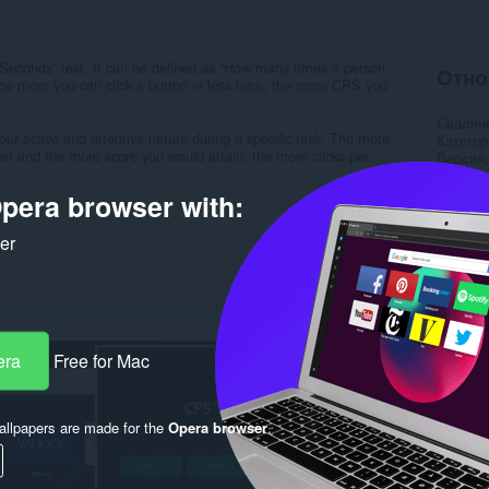
r Seconds” test. It can be defined as “How many times a person
Отно
 The more you can click a button in less time, the more CPS you
Свалян
our active and attentive nature during a specific task. The more
Категор
get and the more score you would attain, the more clicks per
Версия
Големи
Last up
pera browser with:
Лиценз
Деклара
ker
Уебсайт
Страни
Rela
era
Free for Mac
llpapers are made for the
Opera browser
.