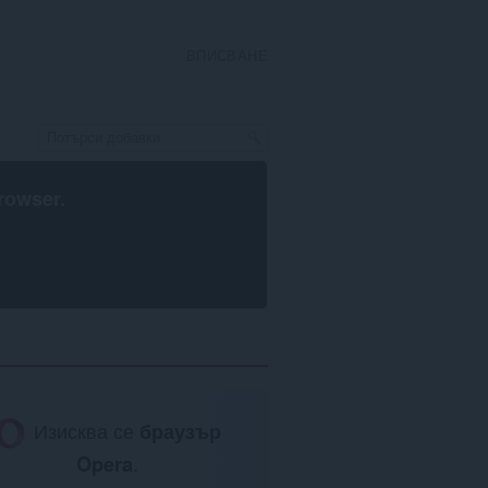
ВПИСВАНЕ
rowser
.
Изисква се
браузър
Opera
.