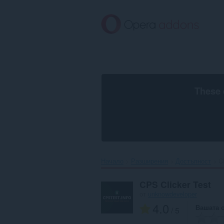
Към
главното
съдържание
These 
Начало
Разширения
Достъпност
C
CPS Clicker Test
от
unknowdeveloper
4.0
Вашата 
/ 5