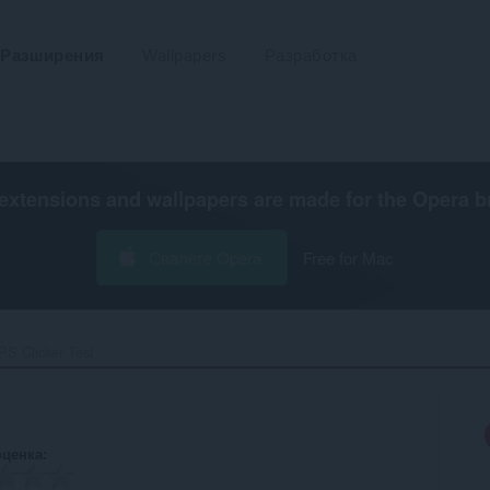
Разширения
Wallpapers
Разработка
extensions and wallpapers are made for the
Opera b
Свалете Opera
Free for Mac
PS Clicker Test‎
оценка