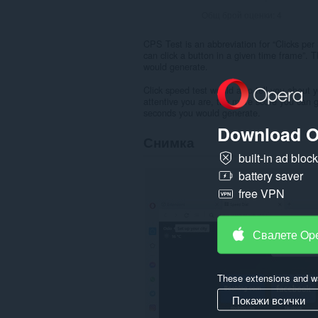
Общ брой оценки:
4
CPS Test is an abbreviation for “Clicks pe
can click a button in a given time frame”.
would generate.
Click speed test would also tell you about y
attentive you are, the more score you can 
seconds you would generate.
Download O
Снимка
built-in ad bloc
battery saver
free VPN
Свалете Op
These extensions and wa
Покажи всички