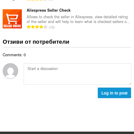
о
н
б
й
к
щ
Aliexpress Seller Check
о
и
б
Allows to check the seller in Aliexpress, view detailed rating
ц
:
of the seller and will help to learn what is checked sellers o...
р
е
О
12
о
н
б
й
к
щ
Отзиви от потребители
о
и
б
ц
:
р
е
Comments: 0
о
н
й
к
о
и
ц
:
е
н
к
Log in to post
и
: