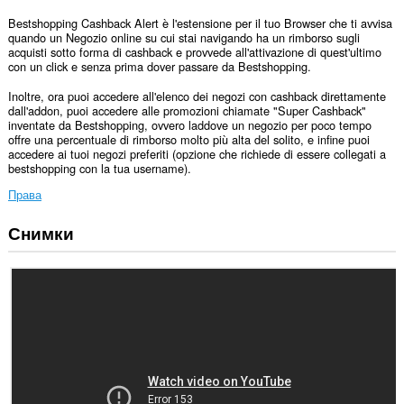
Bestshopping Cashback Alert è l'estensione per il tuo Browser che ti avvisa
quando un Negozio online su cui stai navigando ha un rimborso sugli
acquisti sotto forma di cashback e provvede all'attivazione di quest'ultimo
con un click e senza prima dover passare da Bestshopping.
Inoltre, ora puoi accedere all'elenco dei negozi con cashback direttamente
dall'addon, puoi accedere alle promozioni chiamate "Super Cashback"
inventate da Bestshopping, ovvero laddove un negozio per poco tempo
offre una percentuale di rimborso molto più alta del solito, e infine puoi
accedere ai tuoi negozi preferiti (opzione che richiede di essere collegati a
bestshopping con la tua username).
Права
Снимки
Това
разширение
може
да
осъществява
достъп
до
данните
ви
във
всички
сайтове.