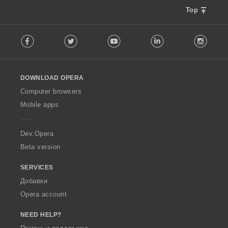
Top
F
Facebook
Twitter
Youtube
LinkedIn
Instag
o
l
l
o
DOWNLOAD OPERA
w
O
Computer browsers
p
Mobile apps
e
r
a
Dev.Opera
Beta version
SERVICES
Добавки
Opera account
NEED HELP?