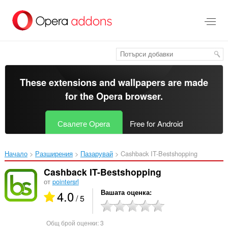
Към
главното
съдържание
These extensions and wallpapers are made
for the
Opera browser
.
Свалете Opera
Free for Android
Начало
Разширения
Пазарувай
Cashback IT-Bestshopping‎
Cashback IT-Bestshopping
от
pointersrl
4.0
Вашата оценка
/ 5
Общ брой оценки:
3