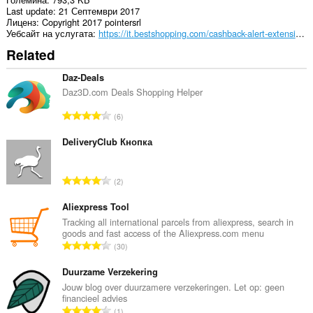
Last update
21 Септември 2017
Лиценз
Copyright 2017 pointersrl
Уебсайт на услугата
https://it.bestshopping.com/cashback-alert-extension.html
Related
Daz-Deals
Daz3D.com Deals Shopping Helper
О
6
б
щ
DeliveryClub Кнопка
б
р
О
2
о
б
й
щ
Aliexpress Tool
о
б
Tracking all international parcels from aliexpress, search in
ц
goods and fast access of the Aliexpress.com menu
р
е
О
30
о
н
б
й
к
щ
Duurzame Verzekering
о
и
б
Jouw blog over duurzamere verzekeringen. Let op: geen
ц
:
financieel advies
р
е
О
1