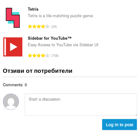
н
б
й
к
щ
Tetris
о
и
б
Tetris is a tile-matching puzzle game.
ц
:
р
е
О
29
о
н
б
й
к
щ
Sidebar for YouTube™
о
и
б
Easy Access to YouTube via Sidebar UI
ц
:
р
е
О
708
о
н
б
й
к
щ
Отзиви от потребители
о
и
б
ц
:
р
е
Comments: 0
о
н
й
к
о
и
ц
:
е
н
к
Log in to post
и
: