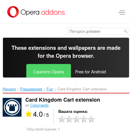
Към
главното
съдържание
These extensions and wallpapers are made
for the
Opera browser
.
Свалете Opera
Free for Android
Начало
Разширения
Fun
Card Kingdom Cart extension‎
Card Kingdom Cart extension
от
Colomardo
4.0
Вашата оценка
/ 5
Общ брой оценки:
1