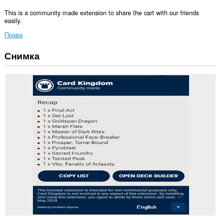
This is a community made extension to share the cart with our friends
easily.
Права
Снимка
Това
разширение
може
да
осъществява
достъп
до
данните
ви
във
всички
сайтове.
Това
разширение
може
да
осъществява
достъп
до
разделите