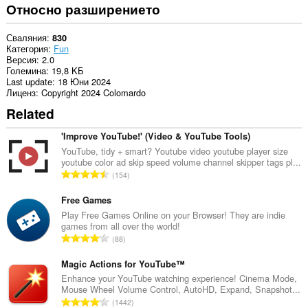
и
Относно разширението
дейността
на
сърфиране.
Сваляния
830
Категория
Fun
Версия
2.0
Големина
19,8 KБ
Last update
18 Юни 2024
Лиценз
Copyright 2024 Colomardo
Related
'Improve YouTube!' (Video & YouTube Tools)
YouTube, tidy + smart? Youtube video youtube player size
youtube color ad skip speed volume channel skipper tags pl...
О
154
б
щ
Free Games
б
Play Free Games Online on your Browser! They are indie
games from all over the world!
р
О
88
о
б
й
щ
Magic Actions for YouTube™
о
б
Enhance your YouTube watching experience! Cinema Mode,
ц
Mouse Wheel Volume Control, AutoHD, Expand, Snapshot...
р
е
О
1442
о