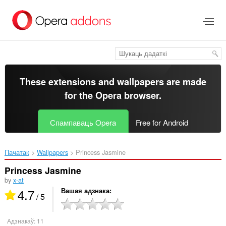
Перайсьці
да
асноўнага
зьместу
These extensions and wallpapers are made
for the
Opera browser
.
Спампаваць Opera
Free for Android
Пачатак
Wallpapers
Princess Jasmine‎
Princess Jasmine
by
x-at
4.7
Вашая адзнака
/ 5
Адзнакаў:
11