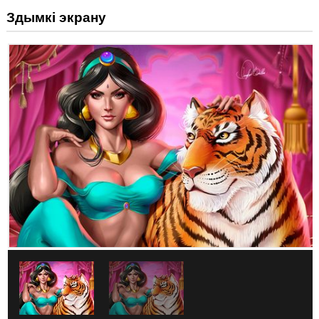
Здымкі экрану