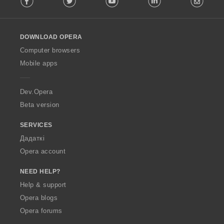
l
l
o
DOWNLOAD OPERA
w
O
Computer browsers
p
Mobile apps
e
r
a
Dev.Opera
Beta version
SERVICES
Дадаткі
Opera account
NEED HELP?
Help & support
Opera blogs
Opera forums