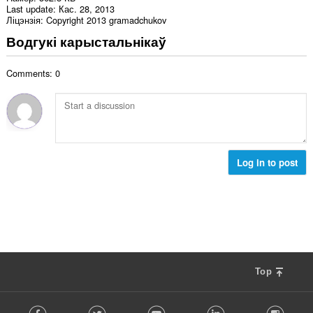
Last update
Кас. 28, 2013
Ліцэнзія
Copyright 2013 gramadchukov
Водгукі карыстальнікаў
Comments: 0
Log in to post
Top
F
Facebook
Twitter
Youtube
LinkedIn
Instag
o