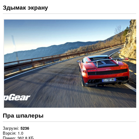
Здымак экрану
Пра шпалеры
Загрузкі
5236
Вэрсія
1.0
Памер
362.8 КБ