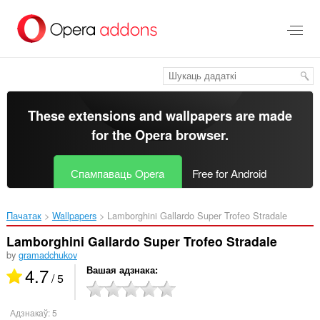
Перайсьці
да
асноўнага
зьместу
These extensions and wallpapers are made
for the
Opera browser
.
Спампаваць Opera
Free for Android
Пачатак
Wallpapers
Lamborghini Gallardo Super Trofeo Stradale‎
Lamborghini Gallardo Super Trofeo Stradale
by
gramadchukov
4.7
Вашая адзнака
/ 5
Адзнакаў:
5