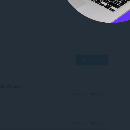
Log in to post
inite Warfare?
Reply
Quote
Reply
Quote