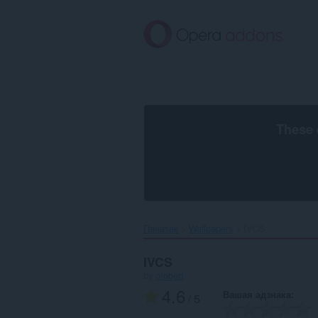
Перайсьці
да
асноўнага
зьместу
These 
Пачатак
Wallpapers
IVCS‎
IVCS
by
orobert
4.6
Вашая адзнака
/ 5