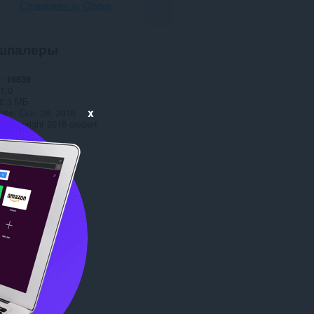
Спампаваць Opera
шпалеры
і
16639
1.0
2.3 МБ
x
date
Сьн. 29, 2016
я
Copyright 2016 orobert