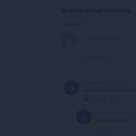
Водгукі карыстальнікаў
Comments: 2
View forum thread
A Former User
6 years ago
?
Isn't this from Call of Duty Inf
Collapse
Link
DoKaVaL
5 years ago
D
@superdash55: Ye
Link