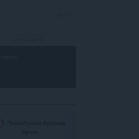
УВАЙСЦІ
rowser
.
Патрабуецца
браўзер
Opera
.