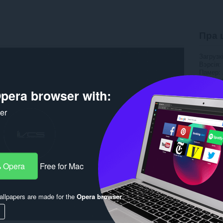
Пра 
Загрузк
Вэрсія
Памер
Last up
Ліцэнзі
pera browser with:
ker
 Opera
Free for Mac
llpapers are made for the
Opera browser
.