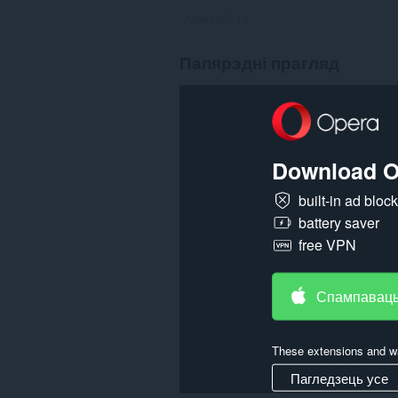
Адзнакаў:
14
Папярэдні прагляд
Download O
built-in ad bloc
battery saver
free VPN
Спампаваць
These extensions and wa
Пагледзець усе