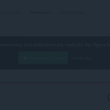
Пашырэньні
Wallpapers
Распрацаваць
extensions and wallpapers are made for the
Opera b
Спампаваць Opera
Free for Mac