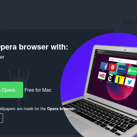
Пра 
Загрузк
Вэрсія
pera browser with:
Памер
Last up
Праваў
ker
Ліцэнзі
 Opera
Free for Mac
llpapers are made for the
Opera browser
.