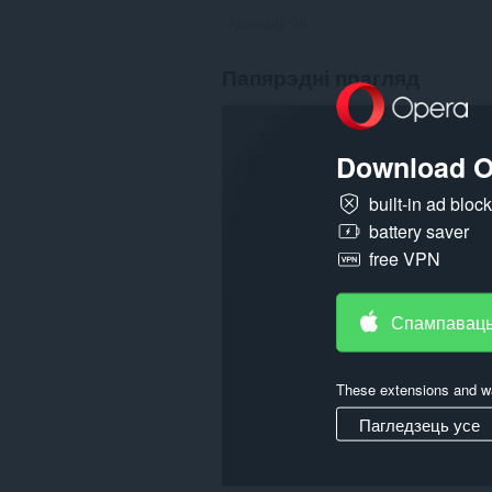
Адзнакаў:
20
Папярэдні прагляд
Download O
built-in ad bloc
battery saver
free VPN
Спампаваць
These extensions and wa
Пагледзець усе