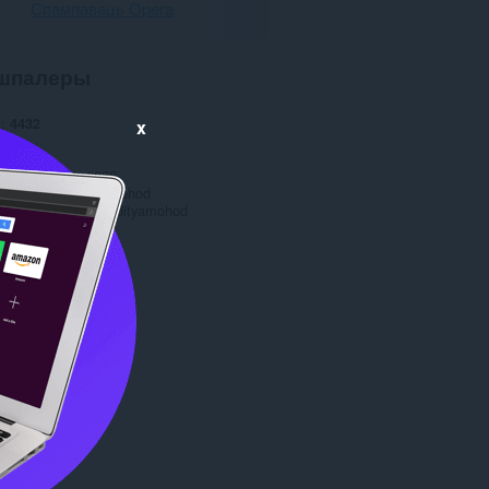
Спампаваць Opera
шпалеры
і
4432
x
1.0
1.2 МБ
date
Кас. 31, 2022
ладальнік
adityamohod
я
Copyright 2022 adityamohod