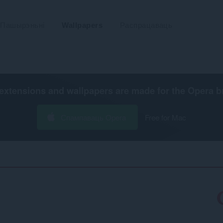
Пашырэньні
Wallpapers
Распрацаваць
extensions and wallpapers are made for the
Opera b
Спампаваць Opera
Free for Mac