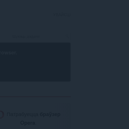
УВАЙСЦІ
rowser
.
Патрабуецца
браўзер
Opera
.