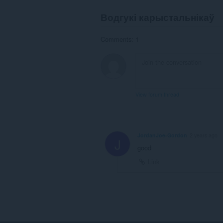
Водгукі карыстальнікаў
Comments: 1
View forum thread
JordanJoe-Gordon
2 years ago
J
good
Link