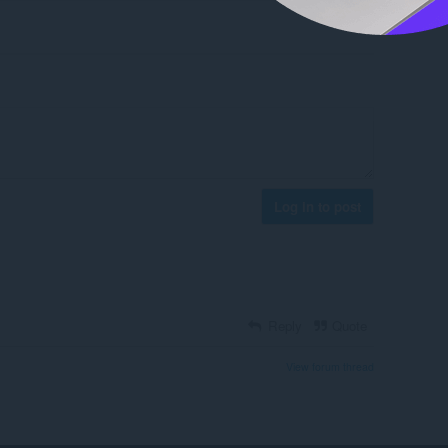
Log in to post
Reply
Quote
View forum thread