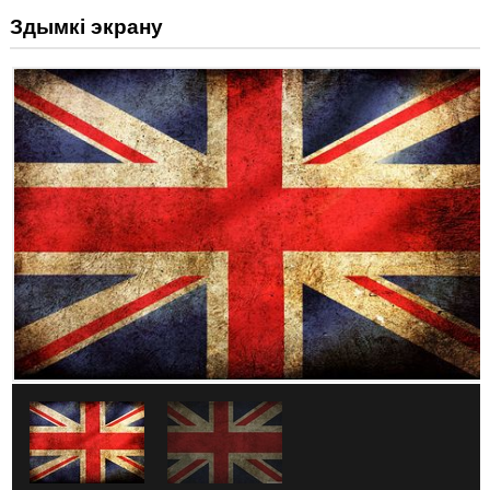
Здымкі экрану