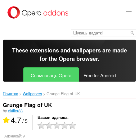
Перайсьці
да
асноўнага
зьместу
These extensions and wallpapers are made
for the
Opera browser
.
Спампаваць Opera
Free for Android
Пачатак
Wallpapers
Grunge Flag of UK‎
Grunge Flag of UK
by
dkiller83
4.7
Вашая адзнака
/ 5
Адзнакаў:
9