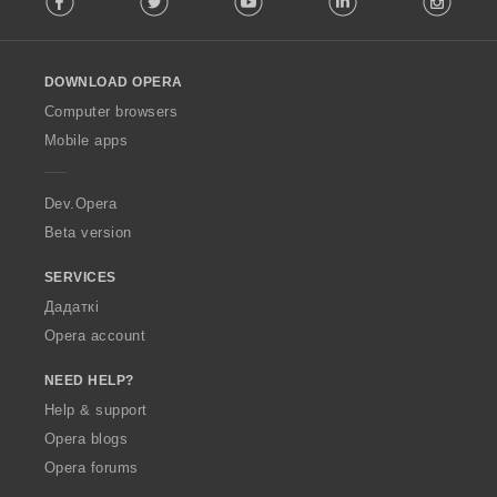
l
l
o
DOWNLOAD OPERA
w
O
Computer browsers
p
Mobile apps
e
r
a
Dev.Opera
Beta version
SERVICES
Дадаткі
Opera account
NEED HELP?
Help & support
Opera blogs
Opera forums