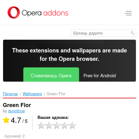
Перайсьці
да
асноўнага
зьместу
These extensions and wallpapers are made
for the
Opera browser
.
Спампаваць Opera
Free for Android
Пачатак
Wallpapers
Green Flor‎
Green Flor
by
dunottrue
4.7
Вашая адзнака
/ 5
Адзнакаў:
2