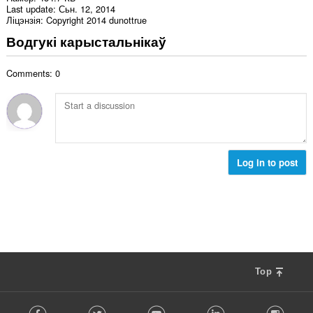
Last update
Сьн. 12, 2014
Ліцэнзія
Copyright 2014 dunottrue
Водгукі карыстальнікаў
Comments: 0
Log in to post
Top
F
Facebook
Twitter
Youtube
LinkedIn
Instag
o