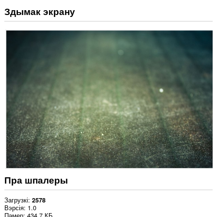
Здымак экрану
Пра шпалеры
Загрузкі
2578
Вэрсія
1.0
Памер
434.7 КБ