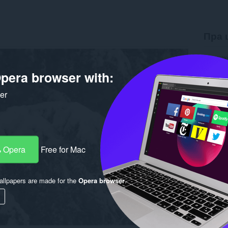
Пра 
Загрузк
Вэрсія
pera browser with:
Памер
Last up
Ліцэнзі
ker
 Opera
Free for Mac
llpapers are made for the
Opera browser
.