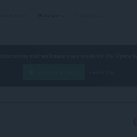
Пашырэньні
Wallpapers
Распрацаваць
extensions and wallpapers are made for the
Opera b
Спампаваць Opera
Free for Mac