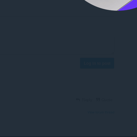
Log in to post
Reply
Quote
View forum thread