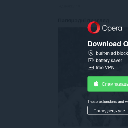
Адзнакаў:
19
Папярэдні прагляд
Download O
built-in ad bloc
battery saver
free VPN
Спампаваць
These extensions and wa
Пагледзець усе