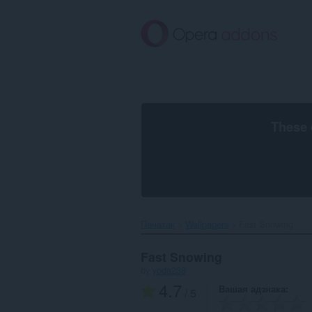
Перайсьці
да
асноўнага
зьместу
These 
Пачатак
Wallpapers
Fast Snowing‎
Fast Snowing
by
yoda238
4.7
Вашая адзнака
/ 5