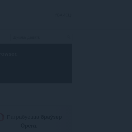
УВАЙСЦІ
rowser
.
Патрабуецца
браўзер
Opera
.