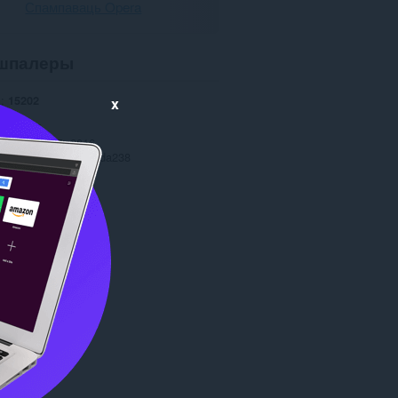
Спампаваць Opera
шпалеры
і
15202
x
1.0
47.6 МБ
date
Сту. 15, 2016
я
Copyright 2015 yoda238