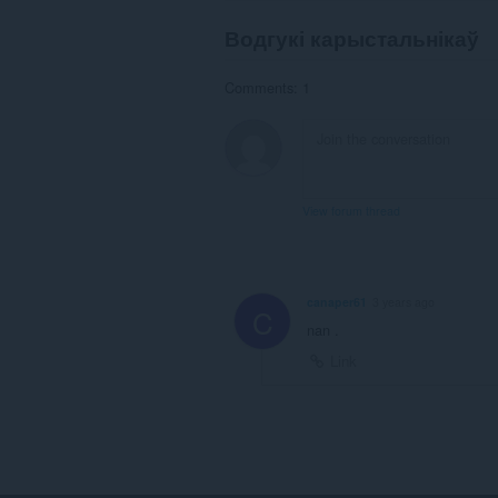
Водгукі карыстальнікаў
Comments: 1
View forum thread
canaper61
3 years ago
C
nan .
Link