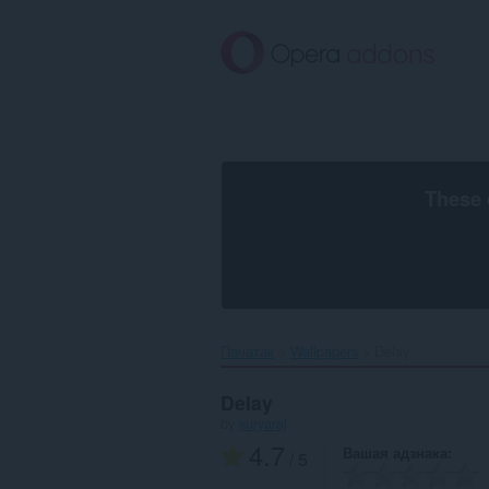
Перайсьці
да
асноўнага
зьместу
These 
Пачатак
Wallpapers
Delay‎
Delay
by
suryaraj
4.7
Вашая адзнака
/ 5