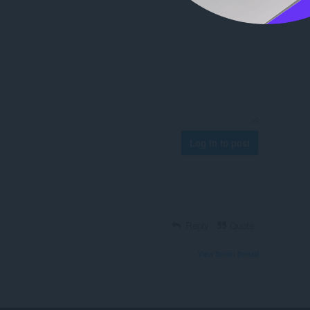
Log in to post
Reply
Quote
View forum thread