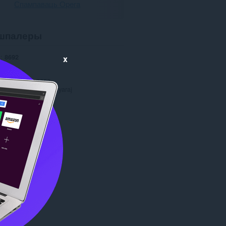
Спампаваць Opera
шпалеры
і
8692
x
1.0
210.6 КБ
date
Жні. 8, 2022
я
Copyright 2022 suryaraj