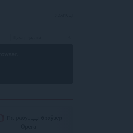
УВАЙСЦІ
rowser
.
Патрабуецца
браўзер
Opera
.