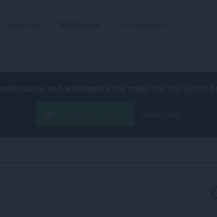
Пашырэньні
Wallpapers
Распрацаваць
extensions and wallpapers are made for the
Opera b
Спампаваць Opera
Free for Mac