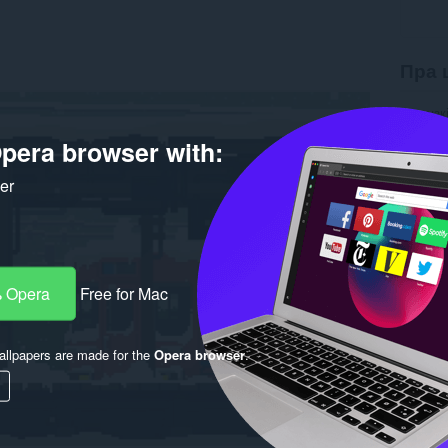
Пра 
Загрузк
Вэрсія
pera browser with:
Памер
Last up
Ліцэнзі
ker
 Opera
Free for Mac
llpapers are made for the
Opera browser
.