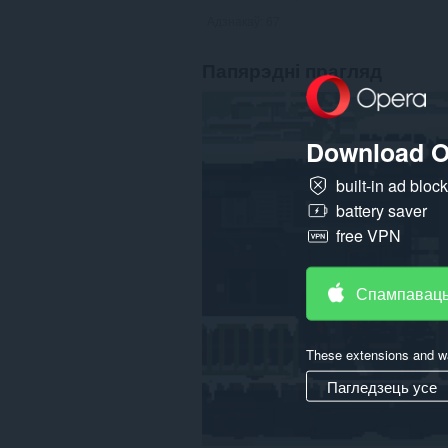
Адзнакаў:
67
Папярэдні прагляд
Download O
built-in ad bloc
battery saver
free VPN
Спампаваць
These extensions and wa
Пагледзець усе