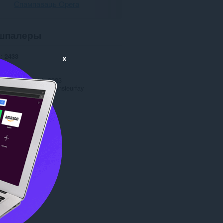
Спампаваць Opera
шпалеры
і
2433
x
1.0
27.7 МБ
date
сакавік 14, 2023
я
Copyright 2022 monsieurfay