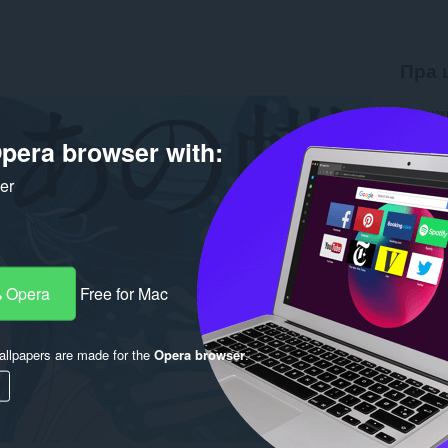
Пра 
Загрузк
Вэрсія
pera browser with:
Памер
Last up
Ліцэнзі
ker
 Opera
Free for Mac
llpapers are made for the
Opera browser
.