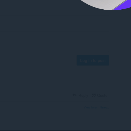
Log in to post
Reply
Quote
View forum thread