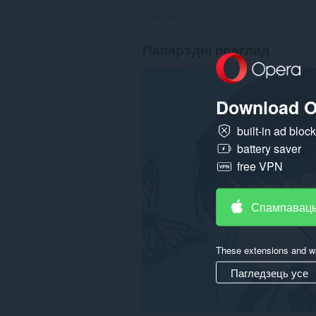
Адзнакаў:
48
Папярэдні прагляд
Download O
built-in ad bloc
battery saver
free VPN
Спампаваць
These extensions and wa
Пагледзець усе