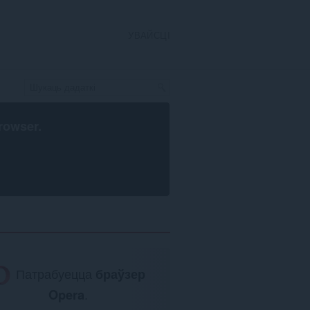
УВАЙСЦІ
rowser
.
Патрабуецца
браўзер
Opera
.