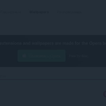
Пашырэньні
Wallpapers
Распрацаваць
extensions and wallpapers are made for the
Opera b
Спампаваць Opera
Free for Mac
lite‎