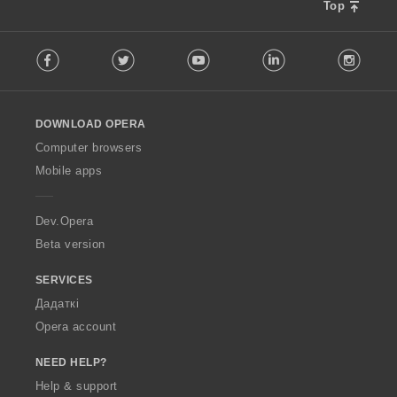
Top
F
Facebook
Twitter
Youtube
LinkedIn
Instag
o
l
l
o
DOWNLOAD OPERA
w
O
Computer browsers
p
Mobile apps
e
r
a
Dev.Opera
Beta version
SERVICES
Дадаткі
Opera account
NEED HELP?
Help & support