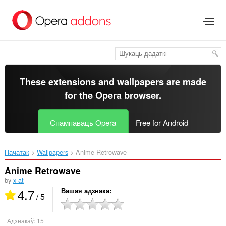
Перайсьці
да
асноўнага
зьместу
These extensions and wallpapers are made
for the
Opera browser
.
Спампаваць Opera
Free for Android
Пачатак
Wallpapers
Anime Retrowave‎
Anime Retrowave
by
x-at
4.7
Вашая адзнака
/ 5
Адзнакаў:
15