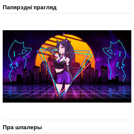
Папярэдні прагляд
Пра шпалеры