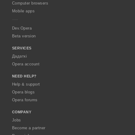
O
Computer browsers
p
Mobile apps
e
r
a
Dev.Opera
Beta version
SERVICES
Дадаткі
Opera account
NEED HELP?
Help & support
Opera blogs
Opera forums
COMPANY
Jobs
Become a partner