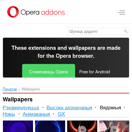
Перайсьці
да
асноўнага
зьместу
These extensions and wallpapers are made
for the
Opera browser
.
Спампаваць Opera
Free for Android
Пачатак
Wallpapers
Wallpapers
Рэкамендуецца
Высока адзначаныя
Вядомыя
Новы
Анімаваныя
GX