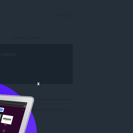
УВАЙСЦІ
rowser
.
x
ікаў пошуку распрацоўніка 'wwwertyu': 1