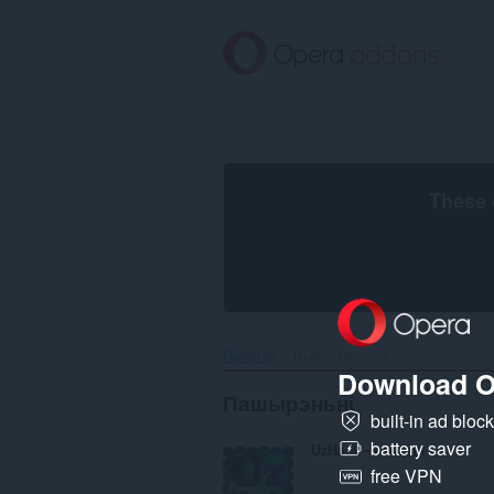
Перайсьці
да
асноўнага
зьместу
These 
Пачатак
Вынікі пошуку
Download O
Пашырэньні
built-in ad bloc
battery saver
UzHack - ответы к UzTest
free VPN