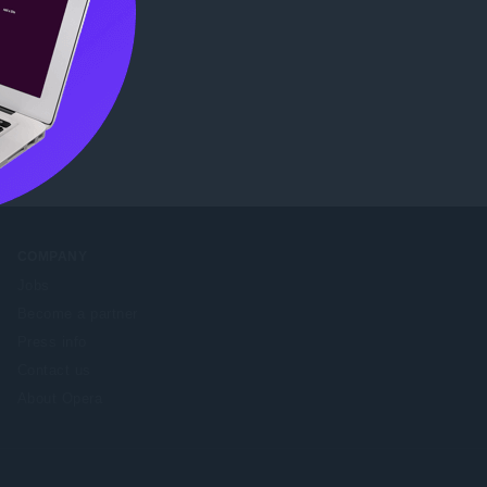
ore
.
COMPANY
Jobs
Become a partner
Press info
Contact us
About Opera