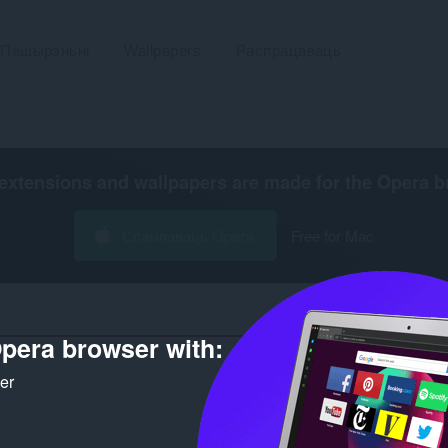
Пашырэньні
Wallpapers
Распрацаваць
extensions and wallpapers are made for the
Opera b
Спампаваць Opera
Free for Mac
pera browser with:
Колькасьць вын
ker