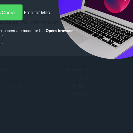
 Opera
Free for Mac
знайшлі тое, што трэба? Азнаёмцеся з
Chrome Web St
llpapers are made for the
Opera browser
.
ERVICES
NEED HELP?
даткі
Help & support
era account
Opera blogs
Opera forums