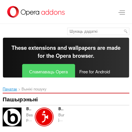
Перайсьці
да
асноўнага
зьместу
These extensions and wallpapers are made
for the
Opera browser
.
Спампаваць Opera
Free for Android
Пачатак
Вынікі пошуку
Пашырэньні
BeSpoke Treatment
Burj News
Bes
Bur
p...
j...