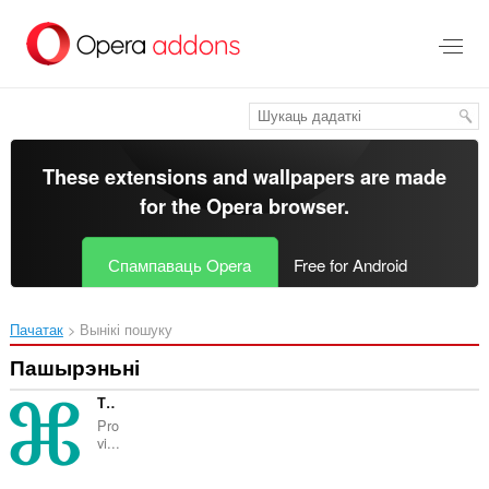
Перайсьці
да
асноўнага
зьместу
These extensions and wallpapers are made
for the
Opera browser
.
Спампаваць Opera
Free for Android
Пачатак
Вынікі пошуку
Пашырэньні
The Hotels Network
Pro
vi...