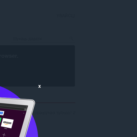
УВАЙСЦІ
rowser
.
x
ынікаў пошуку распрацоўніка 'sylouuu': 2