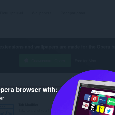
Пашырэньні
Wallpapers
Распрацаваць
extensions and wallpapers are made for the
Opera b
Спампаваць Opera
Free for Mac
pera browser with:
Колькасьць в
ker
Tab Modifier
Take control of your tabs