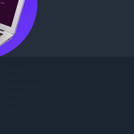
ore
.
COMPANY
Jobs
Become a partner
Press info
Contact us
About Opera