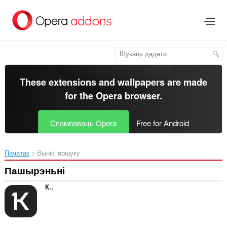
Перайсьці
да
асноўнага
зьместу
These extensions and wallpapers are made
for the
Opera browser
.
Спампаваць Opera
Free for Android
Пачатак
Вынікі пошуку
Пашырэньні
Контур.Плагин