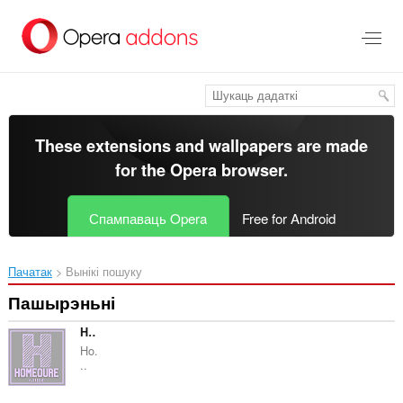
Перайсьці
да
асноўнага
зьместу
These extensions and wallpapers are made
for the
Opera browser
.
Спампаваць Opera
Free for Android
Пачатак
Вынікі пошуку
Пашырэньні
Homeoure Furniture Guide
Ho.
..