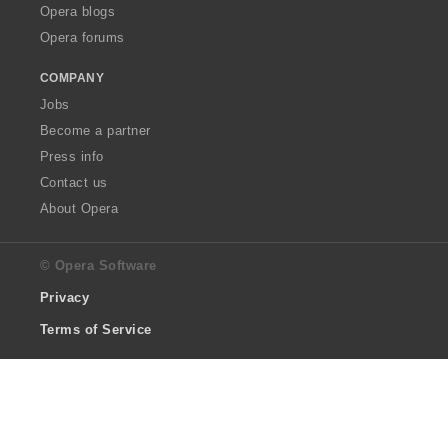
Opera blogs
Opera forums
COMPANY
Jobs
Become a partner
Press info
Contact us
About Opera
© Opera Software
Privacy
Terms of Service