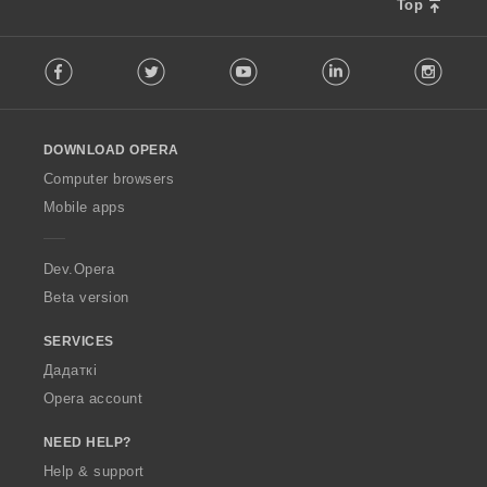
Top
F
Facebook
Twitter
Youtube
LinkedIn
Instag
o
l
l
o
DOWNLOAD OPERA
w
O
Computer browsers
p
Mobile apps
e
r
a
Dev.Opera
Beta version
SERVICES
Дадаткі
Opera account
NEED HELP?
Help & support