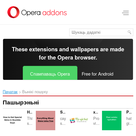
Перайсьці
да
асноўнага
зьместу
These extensions and wallpapers are made
for the
Opera browser
.
Спампаваць Opera
Free for Android
Пачатак
Вынікі пошуку
Пашырэньні
How to Get Special Skins in Stumble Guys
Stone Lotus Tree-caysenda
xigathuocruouhaiphong
Plant Varieties
Thi
cay
Pro
hat
s...
s...
vi...
gi...