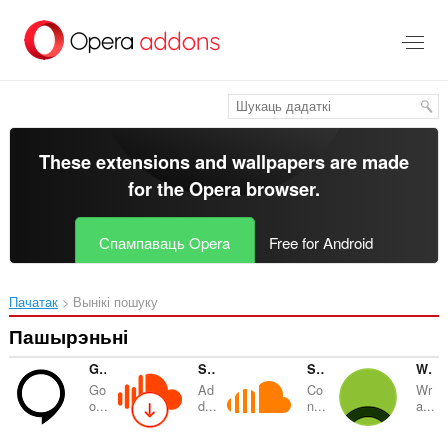
Перайсьці
да
асноўнага
зьместу
These extensions and wallpapers are made
for the
Opera browser
.
Спампаваць Opera
Free for Android
Пачатак
Вынікі пошуку
Пашырэньні
Google™ Hangout Seen Blocker
SoundCloud MP3 Downloader
SoundCloud Controls
Web Player for Spotify™
Go
Ad
Co
Wr
o...
d...
n...
a...