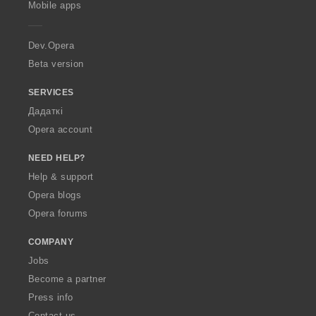
Mobile apps
e
r
a
Dev.Opera
Beta version
SERVICES
Дадаткі
Opera account
NEED HELP?
Help & support
Opera blogs
Opera forums
COMPANY
Jobs
Become a partner
Press info
Contact us