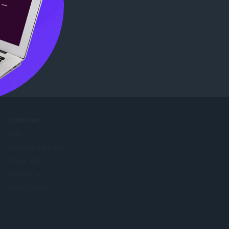
ore
.
COMPANY
Jobs
Become a partner
Press info
Contact us
About Opera