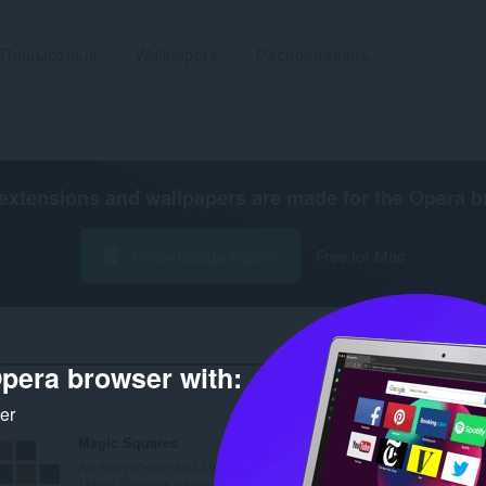
Пашырэньні
Wallpapers
Распрацаваць
extensions and wallpapers are made for the
Opera b
Спампаваць Opera
Free for Mac
pera browser with:
Колькасьць вынік
ker
Magic Squares
AdBlocker for YouTube™ Video
An easy-to-use and lite
removes all sorts of
Magic Squares game
advertisement and ban..