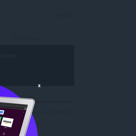
УВАЙСЦІ
rowser
.
x
аў пошуку распрацоўніка 'mikehilward': 3
.