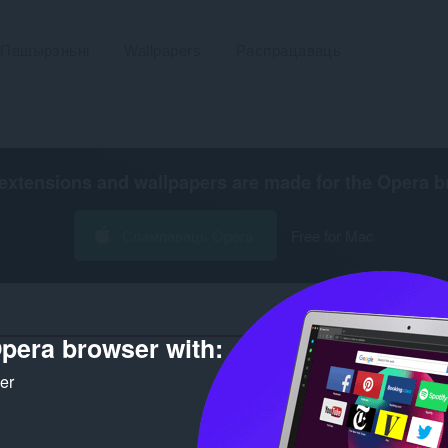
Пашырэньні
Wallpapers
Распрацаваць
extensions and wallpapers are made for the
Opera b
Спампаваць Opera
Free for Mac
pera browser with:
Колькасьць вынікаў 
ker