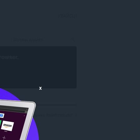
УВАЙСЦІ
rowser
.
x
пошуку распрацоўніка 'ksiloffonstudio': 1