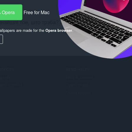
 Opera
Free for Mac
знайшлі тое, што трэба? Азнаёмцеся з
Chrome Web St
llpapers are made for the
Opera browser
.
ERVICES
NEED HELP?
даткі
Help & support
era account
Opera blogs
Opera forums