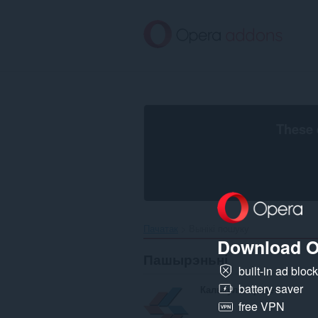
Перайсьці
да
асноўнага
зьместу
These 
Пачатак
Вынікі пошуку
Download O
Пашырэньні
built-in ad bloc
battery saver
Калькулятор металла
free VPN