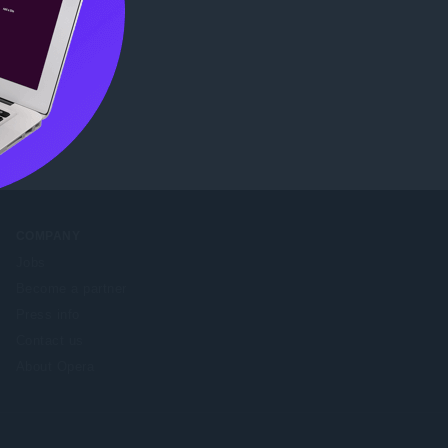
ore
.
COMPANY
Jobs
Become a partner
Press info
Contact us
About Opera