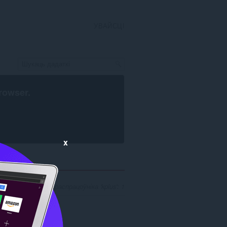
УВАЙСЦІ
rowser
.
x
 вынікаў пошуку распрацоўніка 'kplus': 1