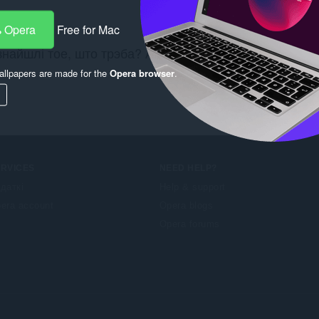
 Opera
Free for Mac
знайшлі тое, што трэба? Азнаёмцеся з
Chrome Web St
llpapers are made for the
Opera browser
.
ERVICES
NEED HELP?
даткі
Help & support
era account
Opera blogs
Opera forums