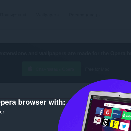
Пашырэньні
Wallpapers
Распрацаваць
extensions and wallpapers are made for the
Opera b
Спампаваць Opera
Free for Mac
pera browser with:
Колькасьць
ker