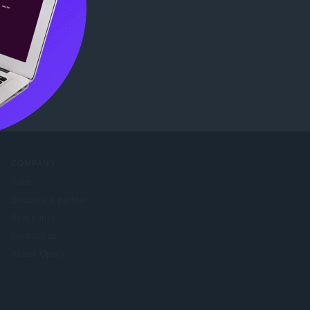
ore
.
COMPANY
Jobs
Become a partner
Press info
Contact us
About Opera