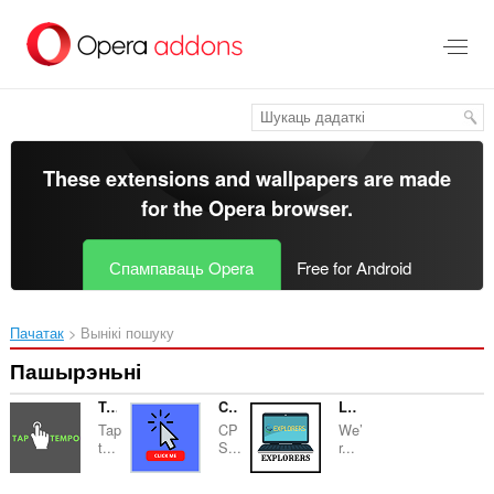
Перайсьці
да
асноўнага
зьместу
These extensions and wallpapers are made
for the
Opera browser
.
Спампаваць Opera
Free for Android
Пачатак
Вынікі пошуку
Пашырэньні
Tap Tempo
Click Speed Test
Laptop Explorers
Tap
CP
We’
t...
S...
r...