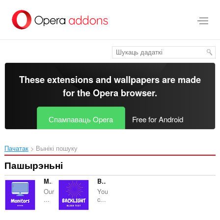
Перайсьці
да
асноўнага
зьместу
These extensions and wallpapers are made
for the
Opera browser
.
Спампаваць Opera
Free for Android
Пачатак
Вынікі пошуку
Пашырэньні
Monitors Reviews
Backlights Bleed Test
Our
You
...
c...