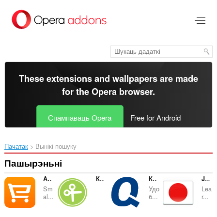
Перайсьці
да
асноўнага
зьместу
These extensions and wallpapers are made
for the
Opera browser
.
Спампаваць Opera
Free for Android
Пачатак
Вынікі пошуку
Пашырэньні
Aliexpress Кнопка
КупонБар
Кнопка для Quelle.ru
Japanese Word of the Day
Sm
Удо
Lea
al...
б...
r...