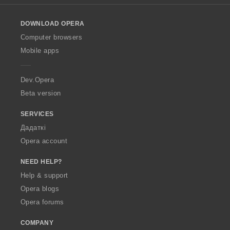
l
o
DOWNLOAD OPERA
w
O
Computer browsers
p
Mobile apps
e
r
a
Dev.Opera
Beta version
SERVICES
Дадаткі
Opera account
NEED HELP?
Help & support
Opera blogs
Opera forums
COMPANY