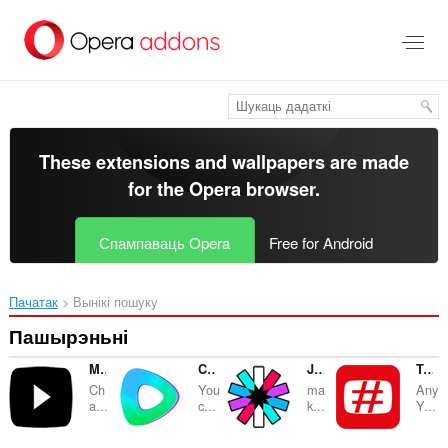
Перайсьці
да
асноўнага
зьместу
These extensions and wallpapers are made
for the
Opera browser
.
Спампаваць Opera
Free for Android
Пачатак
Вынікі пошуку
Пашырэньні
Mytube for Youtube™
Customizer YouTube™
JSON Formatter & Beautifier
Tags for YouTube™
Ch
You
ma
Any
a...
c...
k...
Y...