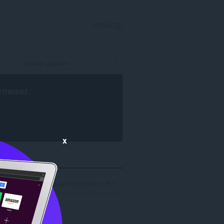
УВАЙСЦІ
rowser
.
x
ceb16ac-92a1-40c0-a87f-020735311751': 1