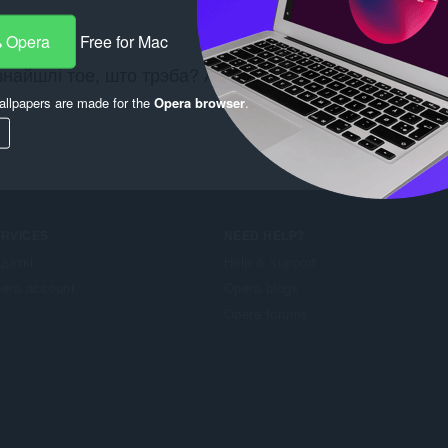
 Opera
Free for Mac
знайшлі тое, што трэба? Азнаёмцеся з
Chrome Web St
llpapers are made for the
Opera browser
.
ERVICES
NEED HELP?
даткі
Help & support
era account
Opera blogs
Opera forums