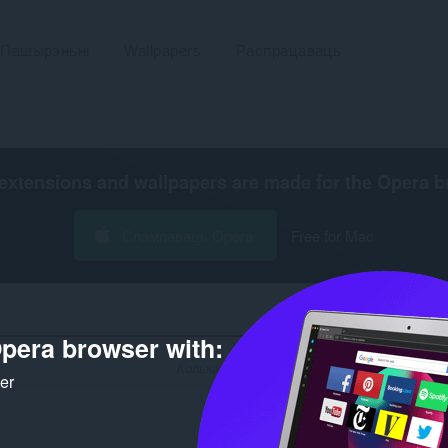
Пашырэньні
Wallpapers
Распрацаваць
extensions and wallpapers are made for the
Opera b
Спампаваць Opera
Free for Mac
pera browser with:
Колькасьць вынікаў пошуку распрацоўніка 'a
ker