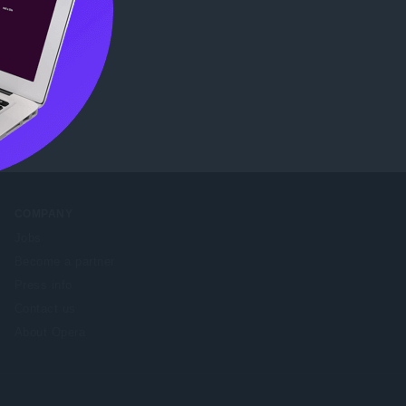
ore
.
COMPANY
Jobs
Become a partner
Press info
Contact us
About Opera