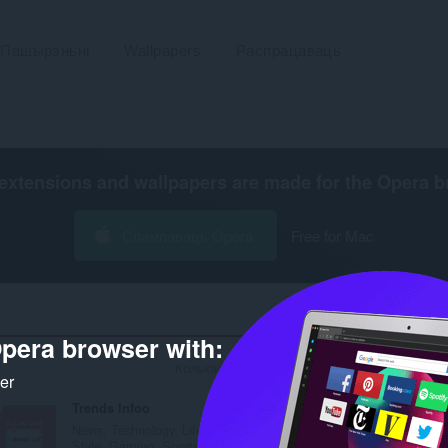
Пашырэньні
Wallpapers
Распрацаваць
extensions and wallpapers are made for the
Opera b
Спампаваць Opera
Free for Mac
pera browser with:
Колькасьць вынікаў пошуку распрацоўніка '7
ker
Trends Infoo
News, Technology, Life
Style, Gaming, Sports...