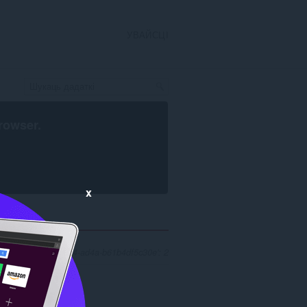
УВАЙСЦІ
rowser
.
x
6d81478-4449-43b4-ad4a-b61b4df5c30e': 2