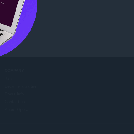
ore
.
COMPANY
Jobs
Become a partner
Press info
Contact us
About Opera