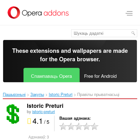
Перайсьці
да
асноўнага
зьместу
These extensions and wallpapers are made
for the
Opera browser
.
Спампаваць Opera
Free for Android
Пашырэньні
Закупы
Istoric Preturi‎
Правілы прыватнасьці
Istoric Preturi
by
istoric-preturi
4.1
Вашая адзнака
/ 5
Адзнакаў:
3