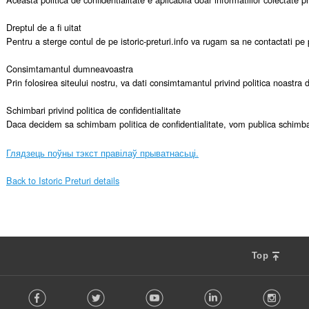
Dreptul de a fi uitat

Pentru a sterge contul de pe istoric-preturi.info va rugam sa ne contactati pe p
Consimtamantul dumneavoastra

Prin folosirea siteului nostru, va dati consimtamantul privind politica noastra de
Schimbari privind politica de confidentialitate

Daca decidem sa schimbam politica de confidentialitate, vom publica schimba
Глядзець поўны тэкст правілаў прыватнасьці.
Back to Istoric Preturi details
Top
F
Facebook
Twitter
Youtube
LinkedIn
Instag
o