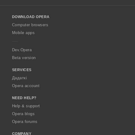
l
l
o
DOWNLOAD OPERA
w
O
Computer browsers
p
Mobile apps
e
r
a
Dev.Opera
Beta version
SERVICES
Дадаткі
Opera account
NEED HELP?
Help & support
Opera blogs
Opera forums
COMPANY