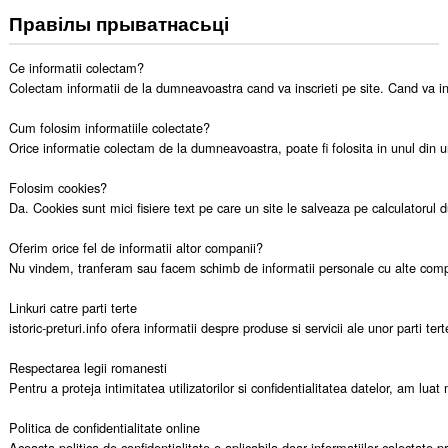
Правілы прыватнасьці
Ce informatii colectam?

Colectam informatii de la dumneavoastra cand va inscrieti pe site. Cand va inreg
Cum folosim informatiile colectate?

Orice informatie colectam de la dumneavoastra, poate fi folosita in unul din 
Folosim cookies?

Da. Cookies sunt mici fisiere text pe care un site le salveaza pe calculatorul d
Oferim orice fel de informatii altor companii?

Nu vindem, tranferam sau facem schimb de informatii personale cu alte companii. 
Linkuri catre parti terte

istoric-preturi.info ofera informatii despre produse si servicii ale unor parti t
Respectarea legii romanesti

Pentru a proteja intimitatea utilizatorilor si confidentialitatea datelor, am lu
Politica de confidentialitate online

Aceasta politica de confidentialitate e aplicabila doar informatiilor colectate pri