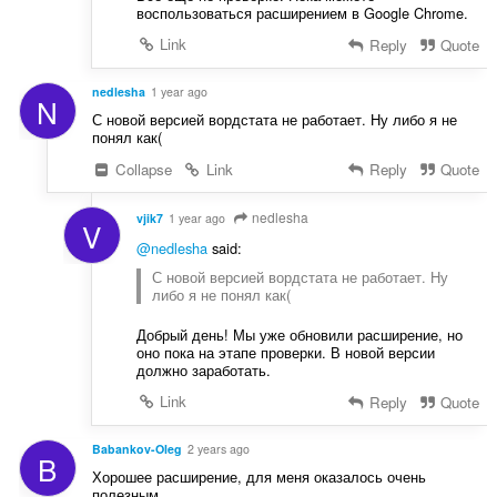
воспользоваться расширением в Google Chrome.
Link
Reply
Quote
nedlesha
1 year ago
N
С новой версией вордстата не работает. Ну либо я не
понял как(
Collapse
Link
Reply
Quote
nedlesha
vjik7
1 year ago
V
@nedlesha
said:
С новой версией вордстата не работает. Ну
либо я не понял как(
Добрый день! Мы уже обновили расширение, но
оно пока на этапе проверки. В новой версии
должно заработать.
Link
Reply
Quote
Babankov-Oleg
2 years ago
B
Хорошее расширение, для меня оказалось очень
полезным