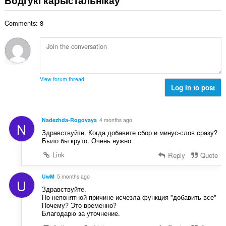
Водгукі карыстальнікаў
н
:
а
Comments: 8
к
а
ў
:
View forum thread
Log in to post
Nadezhda-Rogovaya
4 months ago
N
Здравствуйте. Когда добавите сбор и минус-слов сразу?
Было бы круто. Очень нужно
Link
Reply
Quote
UwM
5 months ago
U
Здравствуйте.
По непонятной причине исчезла функция "добавить все"
Почему? Это временно?
Благодарю за уточнение.