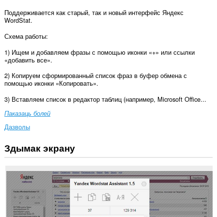
Поддерживается как старый, так и новый интерфейс Яндекс
WordStat.
Схема работы:
1) Ищем и добавляем фразы с помощью иконки «+» или ссылки
«добавить все».
2) Копируем сформированный список фраз в буфер обмена с
помощью иконки «Копировать».
3) Вставляем список в редактор таблиц (например, Microsoft Office...
Паказаць болей
Дазволы
Здымак экрану
Гэта
пашырэнне
можа
мець
доступ
да
вашых
дадзеных
на