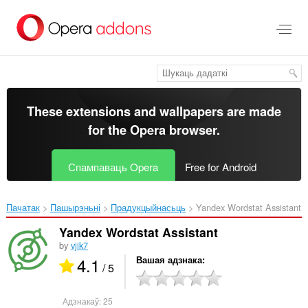
Перайсьці
да
асноўнага
зьместу
These extensions and wallpapers are made
for the
Opera browser
.
Спампаваць Opera
Free for Android
Пачатак
Пашырэньні
Прадукцыйнасьць
Yandex Wordstat Assistant‎
Yandex Wordstat Assistant
by
vjik7
4.1
Вашая адзнака
/ 5
Адзнакаў:
25