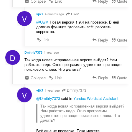
Collapse
Link
Reply
Quote
UwM
vjik7
4 months ago
V
@UwM
Новая версия 1.9.4 на проверке. В ней
должна функция "добавить всё" работать
корректно.
Link
Reply
Quote
Dmitriy7373
1 year ago
D
Так когда новая исправленная версия выйдет? Нам
работать надо. Окно программы удаляется при вводе
поискового слова. Что делать?
Collapse
Link
Reply
Quote
Dmitriy7373
vjik7
1 year ago
V
@Dmitriy7373
said in
Yandex Wordstat Assistant
:
Так когда новая исправленная версия выйдет?
Нам работать надо. Окно программы
удаляется при вводе поискового слова. Что
делать?
Всё ещё не проверке. Пока можете