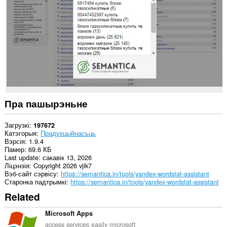
некаторых
вэб-
сайтах.
Пра пашырэньне
Загрузкі
197672
Катэгорыя
Прадукцыйнасьць
Вэрсія
1.9.4
Памер
69.6 КБ
Last update
сакавік 13, 2026
Ліцэнзія
Copyright 2026 vjik7
Вэб-сайт сэрвісу
https://semantica.in/tools/yandex-wordstat-assistant
Старонка падтрымкі
https://semantica.in/tools/yandex-wordstat-assistant
Related
Microsoft Apps
access services easily microsoft