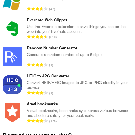
А
47
д
з
Evernote Web Clipper
н
Use the Evernote extension to save things you see on the
web into your Evernote account.
а
А
610
к
д
а
з
Random Number Generator
ў
н
Generate a random number of up to 5 digits.
:
а
А
1
к
д
а
з
HEIC to JPG Converter
ў
н
Convert HEIF/HEIC images to JPG or PNG directly in your
:
browser
а
А
1
к
д
а
з
Atavi bookmarks
ў
н
Visual bookmarks, bookmarks sync across various browsers
:
and absolute safety for your bookmarks
а
А
170
к
д
а
з
ў