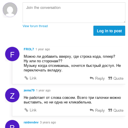
а
ў
:
View forum thread
Log in to post
FROL7
1 year ago
F
Можно ли добавить вверху, где строка кода, плеер?
Ну или по сторонам??
Музыку когда отсеиваешь, хочется быстрый доступ. Не
переключать вкладку.
Link
Reply
Quote
zems79
1 year ago
Z
Не работает от слова совсем. Всего три галочки можно
выставить, но ни одна не кликабельна.
Link
Reply
Quote
raidendev
3 years ago
R