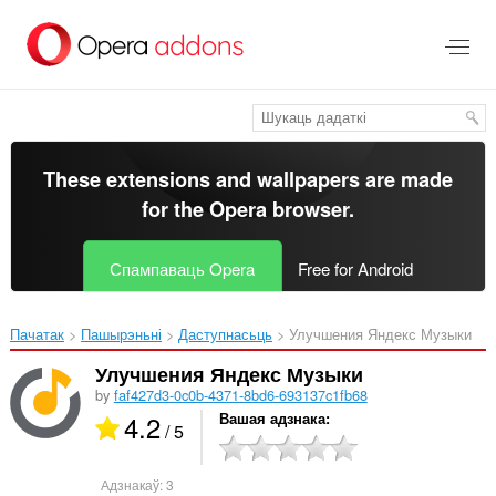
Перайсьці
да
асноўнага
зьместу
These extensions and wallpapers are made
for the
Opera browser
.
Спампаваць Opera
Free for Android
Пачатак
Пашырэньні
Даступнасьць
Улучшения Яндекс Музыки‎
Улучшения Яндекс Музыки
by
faf427d3-0c0b-4371-8bd6-693137c1fb68
4.2
Вашая адзнака
/ 5
Адзнакаў:
3