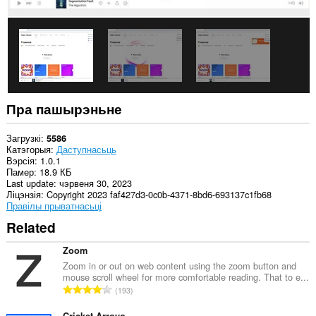
Пра пашырэньне
Загрузкі
5586
Катэгорыя
Даступнасьць
Вэрсія
1.0.1
Памер
18.9 КБ
Last update
чэрвеня 30, 2023
Ліцэнзія
Copyright 2023 faf427d3-0c0b-4371-8bd6-693137c1fb68
Правілы прыватнасьці
Related
Zoom
Zoom in or out on web content using the zoom button and
mouse scroll wheel for more comfortable reading. That to e...
А
193
д
Cricket Arroyo