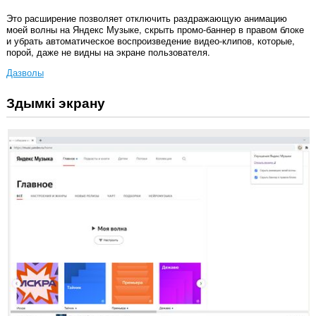
Это расширение позволяет отключить раздражающую анимацию
моей волны на Яндекс Музыке, скрыть промо-баннер в правом блоке
и убрать автоматическое воспроизведение видео-клипов, которые,
порой, даже не видны на экране пользователя.
Дазволы
Здымкі экрану
Гэта
пашырэнне
можа
мець
доступ
да
вашых
дадзеных
на
некаторых
вэб-
сайтах.