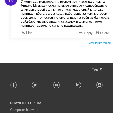
У меня два монитора, на втором почти всегда открыта
Яндекс Музыка и если не выключить эту однообразную
анимацию моей волны, то спустя час левый глаз уже
начинает дёргаться, а когда работаешь за компьютером
весь день, то постоянно смотрящие на тебя из баннера в
сайдбаре унылые лица инстасамок и шаманов, тоже
начинают довольно сильно раздражать.
Link
Reply
Quote
View forum thread
Top
F
Facebook
Twitter
Youtube
LinkedIn
Instag
o
l
l
o
DOWNLOAD OPERA
w
O
Computer browsers