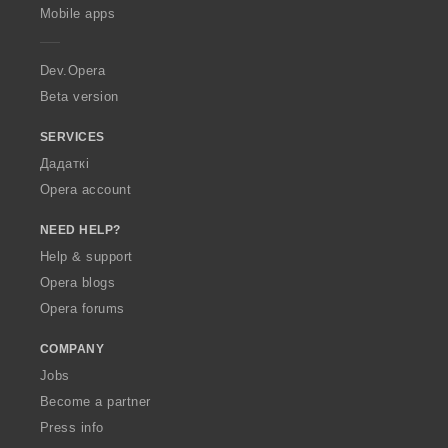
p
Mobile apps
e
r
a
Dev.Opera
Beta version
SERVICES
Дадаткі
Opera account
NEED HELP?
Help & support
Opera blogs
Opera forums
COMPANY
Jobs
Become a partner
Press info