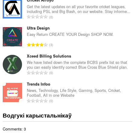
з
н
Get the latest updates on all your favorite cricket leagues,
including PSL and Big Bash, on our website. Stay informe...
а
А
0
к
д
а
з
Ultra Design
ў
н
Easy Return CREATE YOUR Design SHOP NOW.
:
а
А
3
к
д
а
з
Xceed Billing Solutions
ў
н
We have listed down the complete BCBS prefix list so that
:
you can easily identify correct Blue Cross Blue Shield plan.
а
А
0
к
д
а
з
Trends Infoo
ў
н
News, Technology, Life Style, Gaming, Sports, Cricket,
:
Football, All in one Website
а
А
0
к
д
а
з
Водгукі карыстальнікаў
ў
н
:
а
Comments: 3
к