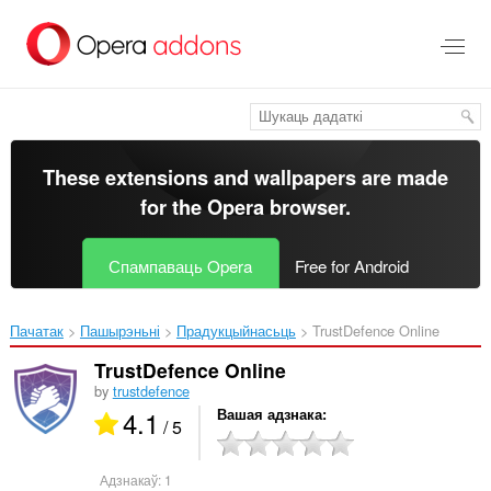
Перайсьці
да
асноўнага
зьместу
These extensions and wallpapers are made
for the
Opera browser
.
Спампаваць Opera
Free for Android
Пачатак
Пашырэньні
Прадукцыйнасьць
TrustDefence Online‎
TrustDefence Online
by
trustdefence
4.1
Вашая адзнака
/ 5
Адзнакаў:
1