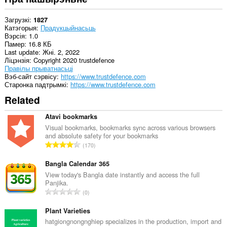
Загрузкі
1827
Катэгорыя
Прадукцыйнасьць
Вэрсія
1.0
Памер
16.8 КБ
Last update
Жні. 2, 2022
Ліцэнзія
Copyright 2020 trustdefence
Правілы прыватнасьці
Вэб-сайт сэрвісу
https://www.trustdefence.com
Старонка падтрымкі
https://www.trustdefence.com
Related
Atavi bookmarks
Visual bookmarks, bookmarks sync across various browsers
and absolute safety for your bookmarks
А
170
д
з
Bangla Calendar 365
н
View today's Bangla date instantly and access the full
Panjika.
а
А
0
к
д
а
з
Plant Varieties
ў
н
hatgiongnongnghiep specializes in the production, import and
: