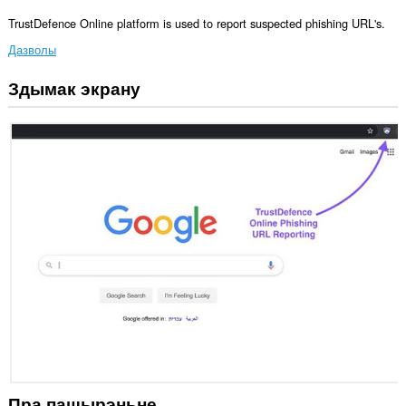
TrustDefence Online platform is used to report suspected phishing URL's.
Дазволы
Здымак экрану
Гэта
пашырэнне
можа
мець
доступ
да
вашых
вакенцаў
і
прагляду.
Пра пашырэньне