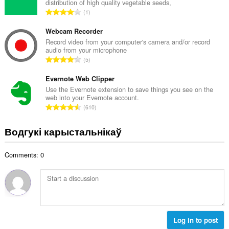
distribution of high quality vegetable seeds,
а
А
1
к
д
а
з
Webcam Recorder
ў
н
Record video from your computer's camera and/or record
:
audio from your microphone
а
А
5
к
д
а
з
Evernote Web Clipper
ў
н
Use the Evernote extension to save things you see on the
:
web into your Evernote account.
а
А
610
к
д
а
з
Водгукі карыстальнікаў
ў
н
:
а
Comments: 0
к
а
ў
:
Log in to post