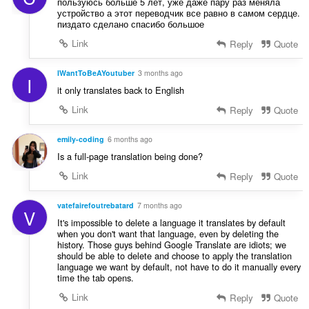
пользуюсь больше 5 лет, уже даже пару раз меняла
устройство а этот переводчик все равно в самом сердце.
пиздато сделано спасибо большое
Link
Reply
Quote
IWantToBeAYoutuber
3 months ago
I
it only translates back to English
Link
Reply
Quote
emily-coding
6 months ago
Is a full-page translation being done?
Link
Reply
Quote
vatefairefoutrebatard
7 months ago
V
It's impossible to delete a language it translates by default
when you don't want that language, even by deleting the
history. Those guys behind Google Translate are idiots; we
should be able to delete and choose to apply the translation
language we want by default, not have to do it manually every
time the tab opens.
Link
Reply
Quote