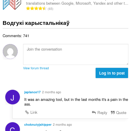
:
translations between Google, Microsoft, Yandex and other t...
а
А
65
к
д
а
з
Водгукі карыстальнікаў
ў
н
:
а
Comments: 741
к
а
ў
:
View forum thread
Log in to post
japlance17
2 months ago
J
It was an amazing tool, but in the last months it's a pain in the
ass.
Link
Reply
Quote
choknutyjshipper
2 months ago
C