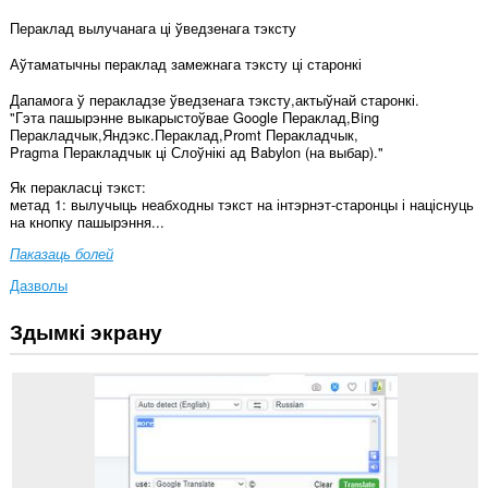
Пераклад вылучанага ці ўведзенага тэксту
Аўтаматычны пераклад замежнага тэксту ці старонкі
Дапамога ў перакладзе ўведзенага тэксту,актыўнай старонкі.
"Гэта пашырэнне выкарыстоўвае Google Пераклад,Bing
Перакладчык,Яндэкс.Пераклад,Promt Перакладчык,
Pragma Перакладчык ці Слоўнікі ад Babylon (на выбар)."
Як перакласці тэкст:
метад 1: вылучыць неабходны тэкст на інтэрнэт-старонцы і націснуць
на кнопку пашырэння...
Паказаць болей
Дазволы
Здымкі экрану
Гэта
пашырэнне
можа
мець
доступ
да
вашых
дадзеных
на