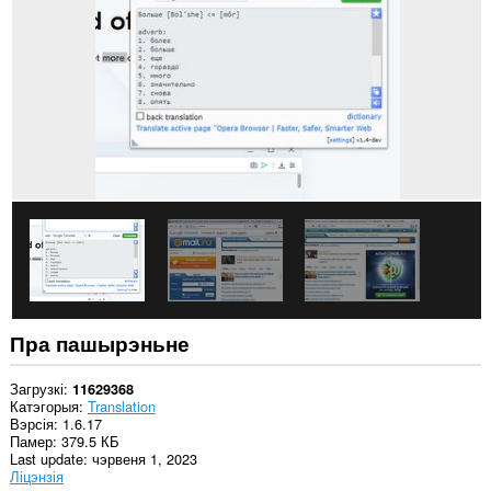
ўсіх
вэб-
сайтах.
Гэта
пашырэнне
можа
мець
доступ
да
вашых
дадзеных
на
некаторых
вэб-
сайтах.
Гэта
пашырэнне
можа
Пра пашырэньне
мець
доступ
да
Загрузкі
11629368
вашых
Катэгорыя
Translation
дадзеных,
Вэрсія
1.6.17
якія
Памер
379.5 КБ
вы
Last update
чэрвеня 1, 2023
капіруеце
Ліцэнзія