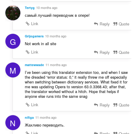
Tertyg
10 months ago
самый лучший переводчик в опере!
Link
Reply
Quote
Grijogamers
10 months ago
G
Not work in all site
Link
Reply
Quote
mattewwade
11 months ago
M
I’ve been using this translator extension too, and when I saw
the dreaded “error status: 0,” it really threw me off especially
when switching between dictionary services. What fixed it for
me was updating Opera to version 63.0.3368.43; after that,
the translator worked without a hitch. Hope that helps if
anyone else runs into the same snag
Link
Reply
Quote
nifiga
11 months ago
N
Жахливо переводить.
Link
Reply
Quote