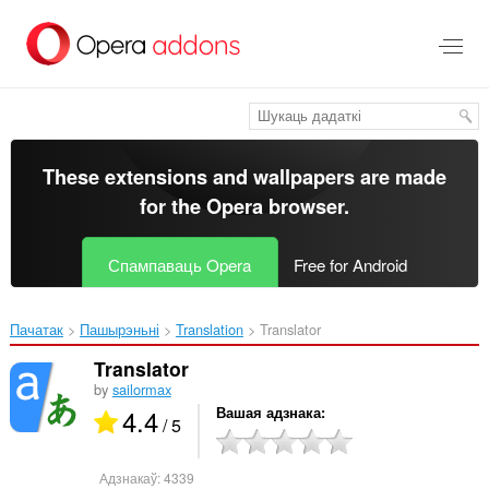
Перайсьці
да
асноўнага
зьместу
These extensions and wallpapers are made
for the
Opera browser
.
Спампаваць Opera
Free for Android
Пачатак
Пашырэньні
Translation
Translator‎
Translator
by
sailormax
4.4
Вашая адзнака
/ 5
Адзнакаў:
4339