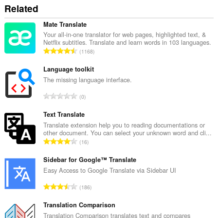
і
Related
ўстаўляеце.
Гэта
Mate Translate
пашырэньне
Your all-in-one translator for web pages, highlighted text, &
дадасць
Netflix subtitles. Translate and learn words in 103 languages.
панэль
А
1168
да
д
бакавой
з
Language toolkit
панэлі.
н
The missing language interface.
Гэта
а
пашырэнне
А
0
к
можа
д
а
мець
з
Text Translate
доступ
ў
н
Translate extension help you to reading documentations or
да
:
other document. You can select your unknown word and cli...
вашых
а
А
вакенцаў
16
к
і
д
а
прагляду.
з
Sidebar for Google™ Translate
ў
н
Easy Access to Google Translate via Sidebar UI
:
а
А
186
к
д
а
з
Translation Comparison
ў
н
Translation Comparison translates text and compares