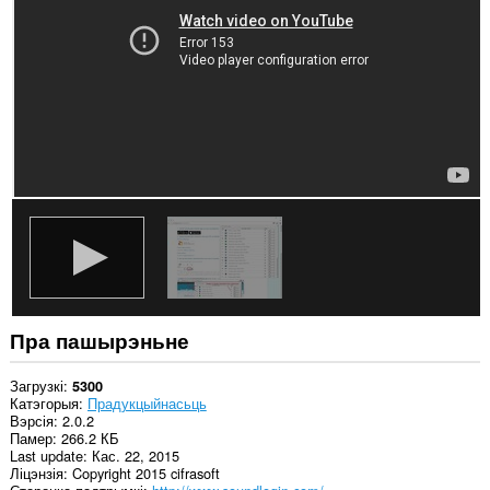
вэб-
сайтах.
Гэта
пашырэнне
можа
мець
доступ
да
вашых
вакенцаў
і
прагляду.
Пра пашырэньне
Загрузкі
5300
Катэгорыя
Прадукцыйнасьць
Вэрсія
2.0.2
Памер
266.2 КБ
Last update
Кас. 22, 2015
Ліцэнзія
Copyright 2015 cifrasoft