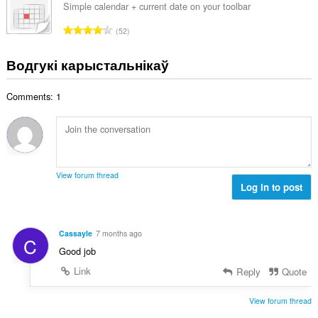
н
Simple calendar + current date on your toolbar
:
а
А
52
к
д
а
з
Водгукі карыстальнікаў
ў
н
:
а
Comments: 1
к
а
ў
:
View forum thread
Log in to post
Cassayle
7 months ago
C
Good job
Link
Reply
Quote
View forum thread