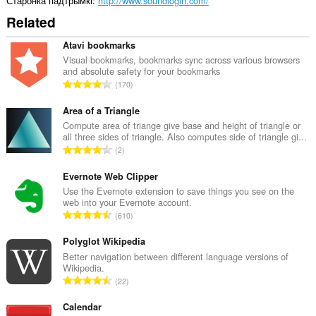
Старонка падтрымкі
http://www.soundlogin.com/
Related
Atavi bookmarks
Visual bookmarks, bookmarks sync across various browsers
and absolute safety for your bookmarks
А
170
д
з
Area of a Triangle
н
Compute area of triange give base and height of triangle or
all three sides of triangle. Also computes side of triangle gi...
а
А
2
к
д
а
з
Evernote Web Clipper
ў
н
Use the Evernote extension to save things you see on the
:
web into your Evernote account.
а
А
610
к
д
а
з
Polyglot Wikipedia
ў
н
Better navigation between different language versions of
:
Wikipedia.
а
А
22
к
д
а
з
Calendar
ў