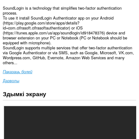
SoundLogin is a technology that simplifies two-factor authentication
process.
To use it install SoundLogin Authenticator app on your Android
(https://play.google.com/store/apps/details?
id=com.cifrasoft.cifrasoftauthenticator) or iOS
(https://itunes.apple.com/us/app/soundlogin/id918478376) device and
browser extension on your PC or Notebook (PC or Notebook should be
equipped with microphone).
SoundLogin supports multiple services that offer two-factor authentication
via Google Authenticator or via SMS, such as Google, Microsoft, VK.com,
Wordpress.com, GitHub, Evernote, Amazon Web Services and many
others...
Паказаць болей
Дазволы
Здымкі экрану
Гэта
пашырэнне
можа
мець
доступ
да
вашых
дадзеных
на
ўсіх