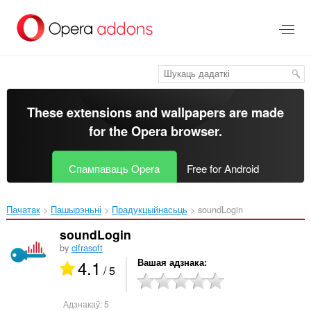
Перайсьці
да
асноўнага
зьместу
These extensions and wallpapers are made
for the
Opera browser
.
Спампаваць Opera
Free for Android
Пачатак
Пашырэньні
Прадукцыйнасьць
soundLogin‎
soundLogin
by
cifrasoft
4.1
Вашая адзнака
/ 5
Адзнакаў:
5