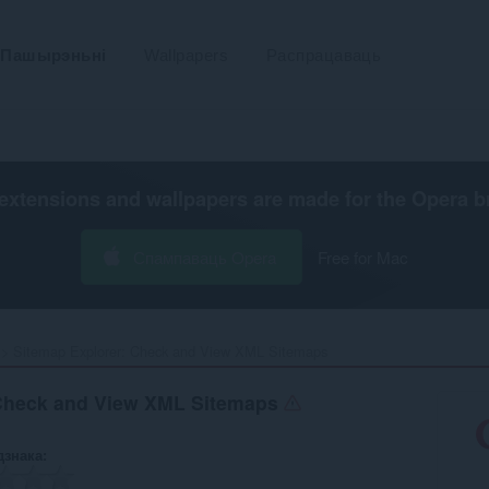
Пашырэньні
Wallpapers
Распрацаваць
extensions and wallpapers are made for the
Opera b
Спампаваць Opera
Free for Mac
Sitemap Explorer: Check and View XML Sitemaps‎
 Check and View XML Sitemaps
дзнака