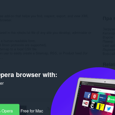
use add-on that helps you find, inspect, export, and view XML
Пра 
 browser.
Загрузк
ed in the robots.txt file of any site you develop, administer or
Катэго
Вэрсія
n a human-readable form.
Памер
 Atom protocols are supported).
Last up
temap to a local CSV file.
Ліцэнзі
an use to easily create a Sitemap, RSS, or Product feed (for
Вэб-сай
...
Rela
pera browser with:
ker
 Opera
Free for Mac