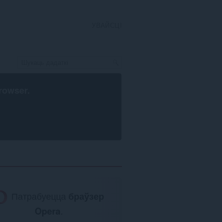
УВАЙСЦІ
rowser
.
Патрабуецца
браўзер
Opera
.