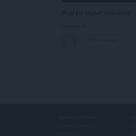
Гэта
пашырэнне
Водгукі карыстальнікаў
можа
мець
доступ
Comments: 0
да
вашых
вакенцаў
і
прагляду.
DOWNLOAD OPERA
S
Computer browsers
Да
Mobile apps
Op