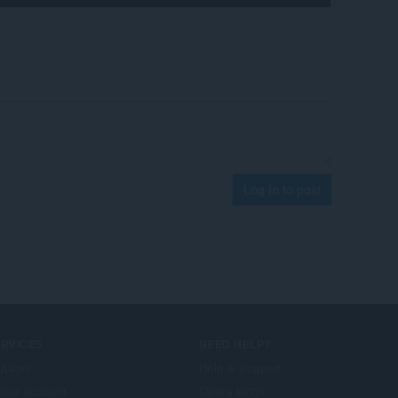
Log in to post
ERVICES
NEED HELP?
даткі
Help & support
era account
Opera blogs