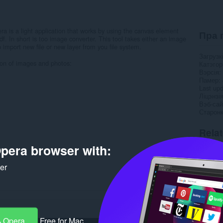
ra is a light application that works by using the canvas element
Пра 
pdf. In short is too image converter. This tool takes either an image
mport new file or new layer from you file system.
Загрузк
tion of images and photos:
Катэго
Вэрсія
Памер
Last up
Ліцэнзі
Вэб-сай
Старонк
Rela
pera browser with:
ker
 Opera
Free for Mac