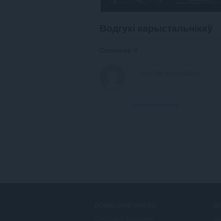
Водгукі карыстальнікаў
Comments: 0
View forum thread
DOWNLOAD OPERA
S
Computer browsers
Да