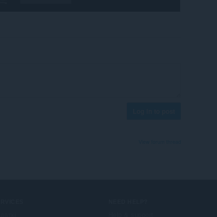
Log in to post
View forum thread
ERVICES
NEED HELP?
даткі
Help & support