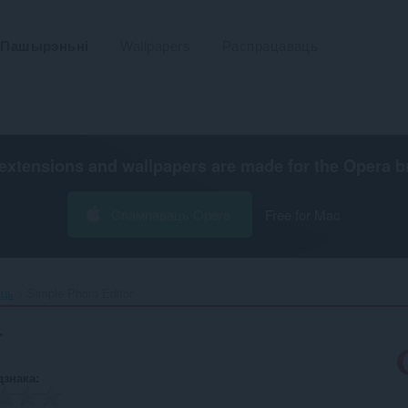
Пашырэньні
Wallpapers
Распрацаваць
extensions and wallpapers are made for the
Opera b
Спампаваць Opera
Free for Mac
ьць
Simple Photo Editor‎
r
дзнака