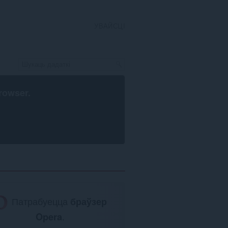
УВАЙСЦІ
rowser
.
Патрабуецца
браўзер
Opera
.