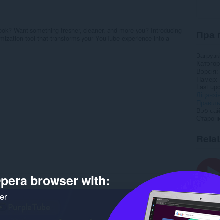
ook? Want something fresher, cleaner, and more you? Introducing
Пра 
zation tool that transforms your YouTube experience into a
Загрузк
Катэго
Вэрсія
Памер
Last up
Ліцэнзі
Правілы
Вэб-сай
Старонк
Rela
pera browser with:
ker