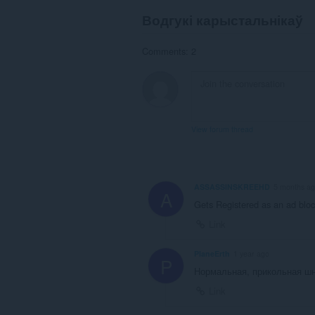
Водгукі карыстальнікаў
Comments: 2
View forum thread
ASSASSINSKREEHD
5 months a
A
Gets Registered as an ad blo
Link
PlaneErth
1 year ago
P
Нормальная, прикольная шня
Link