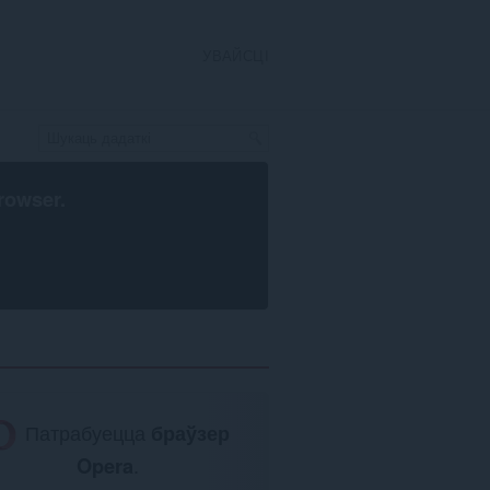
УВАЙСЦІ
rowser
.
Патрабуецца
браўзер
Opera
.