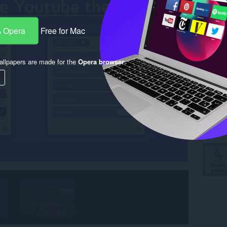
 Opera
Free for Mac
llpapers are made for the
Opera browser
.