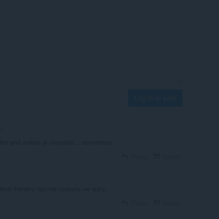
Log in to post
go
cker and makes yt unusable... sometimes
Reply
Quote
га! Ничего против сказать не могу.
Reply
Quote