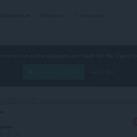
Пашырэньні
Wallpapers
Распрацаваць
extensions and wallpapers are made for the
Opera b
Спампаваць Opera
Free for Mac
Purple Of YouTube™‎
™
дзнака