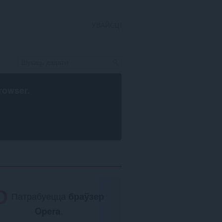
УВАЙСЦІ
rowser
.
Патрабуецца
браўзер
Opera
.