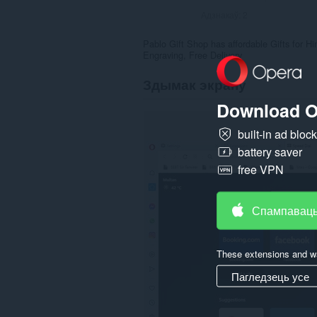
Адзнакаў:
2
Pablo Gift Shop has affordable Gifts for H
Engraving, Free Delivery
Здымак экрану
Download O
built-in ad bloc
battery saver
free VPN
Спампаваць
These extensions and wa
Пагледзець усе