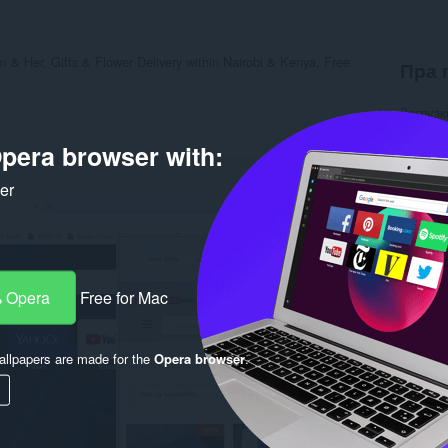
im & Her, Gifts & Flower Delivery within Nairobi & Kenya, Free
Пра 
Загрузк
Катэго
Вэрсія
pera browser with:
Памер
Last up
ker
Ліцэнзі
Правілы
Вэб-сай
Старонк
Rela
 Opera
Free for Mac
llpapers are made for the
Opera browser
.