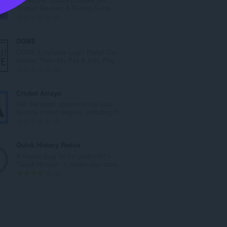
а
Trusted Reviews & Buying Guide
к
А
0
а
д
ў
з
DGME
:
н
DGME Employee Login Portal Can
а
Access Them My Pay & Info, Pay...
к
А
0
а
д
ў
з
Cricket Arroyo
:
н
Get the latest updates on all your
а
favorite cricket leagues, including P...
к
А
0
а
д
ў
з
Quick History Redux
:
н
A Redux (bug fix) for gucio1007's
а
"Quick History". It shows your brow...
к
А
4
а
д
ў
з
:
н
а
к