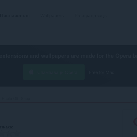
Пашырэньні
Wallpapers
Распрацаваць
extensions and wallpapers are made for the
Opera b
Спампаваць Opera
Free for Mac
Pablo Gift Shop‎
дзнака