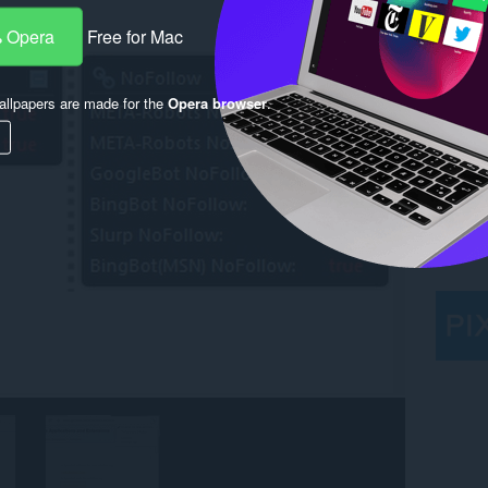
 Opera
Free for Mac
llpapers are made for the
Opera browser
.