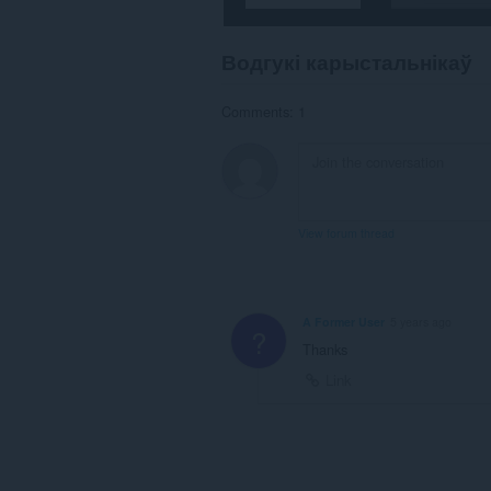
Водгукі карыстальнікаў
Comments: 1
View forum thread
A Former User
5 years ago
?
Thanks
Link