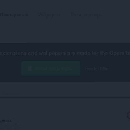
Пашырэньні
Wallpapers
Распрацаваць
extensions and wallpapers are made for the
Opera b
Спампаваць Opera
Free for Mac
NoFollow‎
дзнака