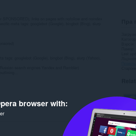
C or SPONSORED), links on pages with nofollow and noindex
Пра 
ecific meta tags: googlebot (Google), bingbot (Bing), slurp
Загрузк
Катэго
ponsored)
Вэрсія
Памер
Last up
ta tags: googlebot (Google), bingbot (Bing), slurp (Yahoo),
Ліцэнзі
Правілы
 Russian search engines Yandex and Rambler)
Старонк
utlining...
Rela
pera browser with:
ker