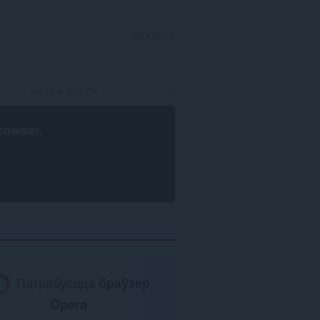
УВАЙСЦІ
rowser
.
Патрабуецца
браўзер
Opera
.