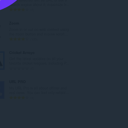
а
search engine about it; maximize fr...
к
А
7
а
д
ў
з
Zoom
:
н
Zoom in or out on web content using
а
the zoom button and mouse scroll...
к
А
193
а
д
ў
з
Cricket Arroyo
:
н
Get the latest updates on all your
а
favorite cricket leagues, including P...
к
А
0
а
д
ў
з
URL PRO
:
н
My URL Pro is all about official and
а
real news. You can find only reliabl...
к
А
4
а
д
ў
з
:
н
а
к