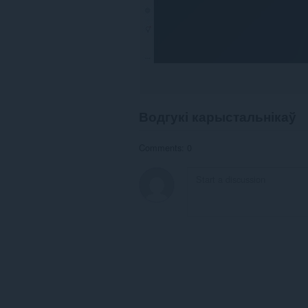
Водгукі карыстальнікаў
Comments: 0