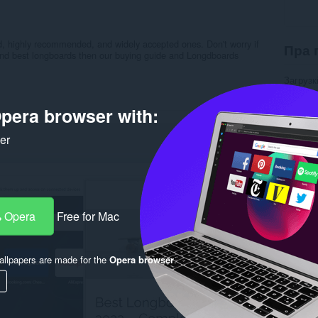
ed, highly recommended, and widely accepted ones. Don't worry if
Пра 
 find best longboards then our buying guide and Longdboards
Загрузк
Катэго
Вэрсія
pera browser with:
Памер
Last up
Ліцэнзі
ker
Правілы
Вэб-сай
Старонк
Rela
 Opera
Free for Mac
llpapers are made for the
Opera browser
.