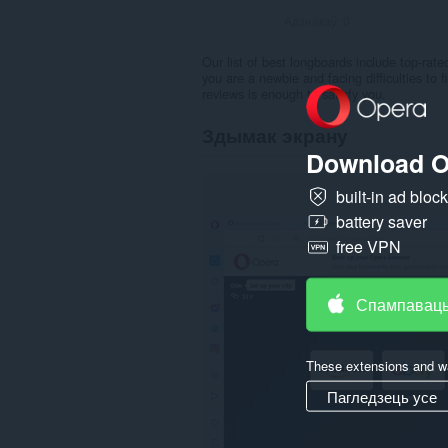
Адзнакаў:
0
Our list of best longboards include top-rat
you are a newbie and facing difficulties to
reviews is enough to satisfy you.
Здымак экрану
Download O
built-in ad bloc
battery saver
free VPN
Спампаваць
These extensions and wa
Пагледзець усе