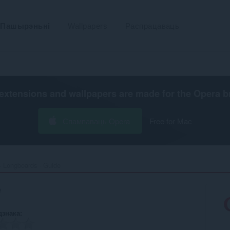
Пашырэньні
Wallpapers
Распрацаваць
extensions and wallpapers are made for the
Opera b
Спампаваць Opera
Free for Mac
Longboards - Guide‎
e
дзнака