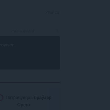
УВАЙСЦІ
rowser
.
Патрабуецца
браўзер
Opera
.