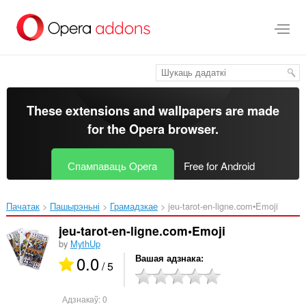
Перайсьці
да
асноўнага
зьместу
These extensions and wallpapers are made
for the
Opera browser
.
Спампаваць Opera
Free for Android
Пачатак
Пашырэньні
Грамадзкае
jeu-tarot-en-ligne.com•Emoji‎
jeu-tarot-en-ligne.com•Emoji
by
MythUp
0.0
Вашая адзнака
/ 5
Адзнакаў:
0