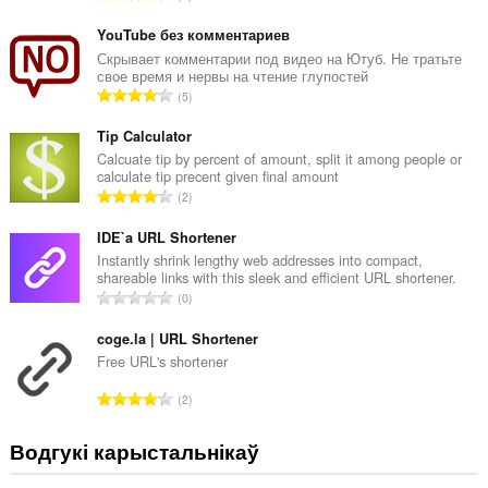
д
з
YouTube без комментариев
н
Скрывает комментарии под видео на Ютуб. Не тратьте
свое время и нервы на чтение глупостей
а
А
5
к
д
а
з
Tip Calculator
ў
н
Calcuate tip by percent of amount, split it among people or
:
calculate tip precent given final amount
а
А
2
к
д
а
з
IDE`a URL Shortener
ў
н
Instantly shrink lengthy web addresses into compact,
:
shareable links with this sleek and efficient URL shortener.
а
А
0
к
д
а
з
coge.la | URL Shortener
ў
н
Free URL's shortener
:
а
А
2
к
д
а
з
Водгукі карыстальнікаў
ў
н
:
а