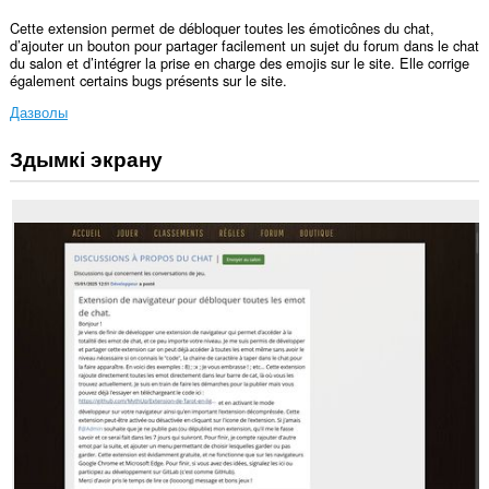
Cette extension permet de débloquer toutes les émoticônes du chat,
d’ajouter un bouton pour partager facilement un sujet du forum dans le chat
du salon et d’intégrer la prise en charge des emojis sur le site. Elle corrige
également certains bugs présents sur le site.
Дазволы
Здымкі экрану
Гэта
пашырэнне
можа
мець
доступ
да
вашых
дадзеных
на
некаторых
вэб-
сайтах.
Гэта
пашырэнне
можа
мець
доступ
да