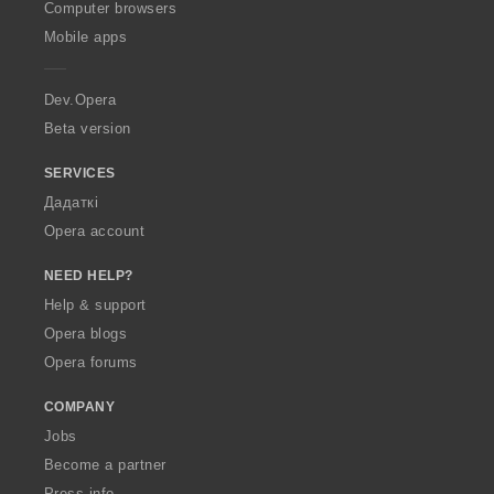
O
Computer browsers
p
Mobile apps
e
r
a
Dev.Opera
Beta version
SERVICES
Дадаткі
Opera account
NEED HELP?
Help & support
Opera blogs
Opera forums
COMPANY
Jobs
Become a partner
Press info