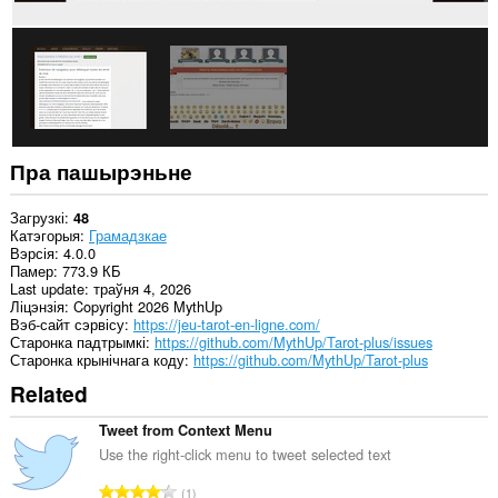
вашых
вакенцаў
і
прагляду.
Пра пашырэньне
Загрузкі
48
Катэгорыя
Грамадзкае
Вэрсія
4.0.0
Памер
773.9 КБ
Last update
траўня 4, 2026
Ліцэнзія
Copyright 2026 MythUp
Вэб-сайт сэрвісу
https://jeu-tarot-en-ligne.com/
Старонка падтрымкі
https://github.com/MythUp/Tarot-plus/issues
Старонка крынічнага коду
https://github.com/MythUp/Tarot-plus
Related
Tweet from Context Menu
Use the right-click menu to tweet selected text
А
1