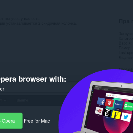
т Бонусов у вас есть.
Пра 
ии устанавливается 2 скидочная колонка.
Загрузк
Катэго
Вэрсія
Памер
Last up
Ліцэнзі
Rela
pera browser with:
ker
 Opera
Free for Mac