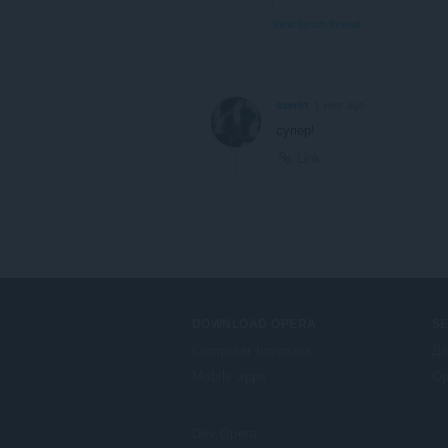
View forum thread
sserirt
1 year ago
супер!
Link
DOWNLOAD OPERA
S
Computer browsers
Да
Mobile apps
Op
Dev.Opera