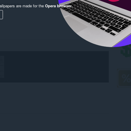
llpapers are made for the
Opera browser
.