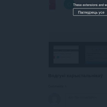
These extensions and wa
Пагледзець усе
Водгукі карыстальнікаў
Comments: 1