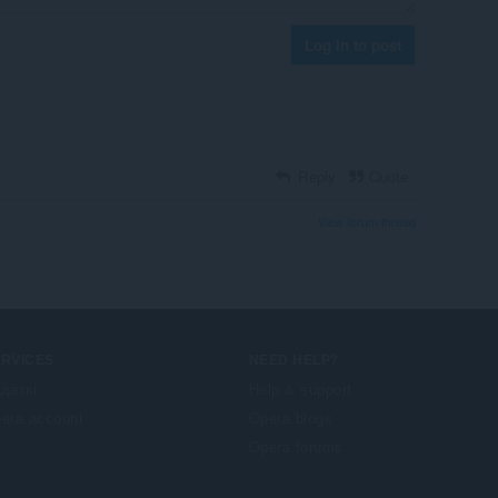
Log in to post
Reply
Quote
View forum thread
ERVICES
NEED HELP?
даткі
Help & support
era account
Opera blogs
Opera forums