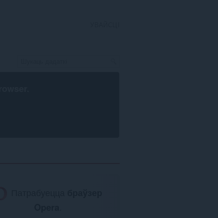
УВАЙСЦІ
rowser
.
Патрабуецца
браўзер
Opera
.