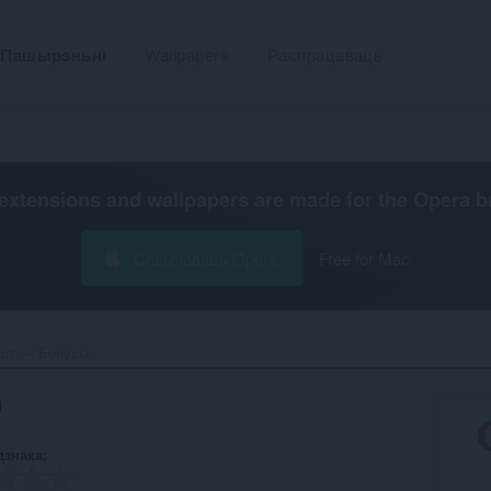
Пашырэньні
Wallpapers
Распрацаваць
extensions and wallpapers are made for the
Opera b
Спампаваць Opera
Free for Mac
рт — Бонусы‎
ы
дзнака