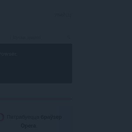
УВАЙСЦІ
rowser
.
Патрабуецца
браўзер
Opera
.