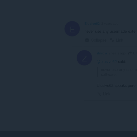
Elusive62
3 years ago
E
never use any usermade extensi
Collapse
Link
El
zhirow
2 years ago
Z
@elusive62
said:
never use any userma
software.
Elusive62 speaks pure 
Link