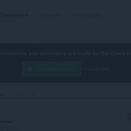
Пашырэньні
Wallpapers
Распрацаваць
extensions and wallpapers are made for the
Opera b
Спампаваць Opera
Free for Mac
ьць
iCloud™ Notifier‎
дзнака