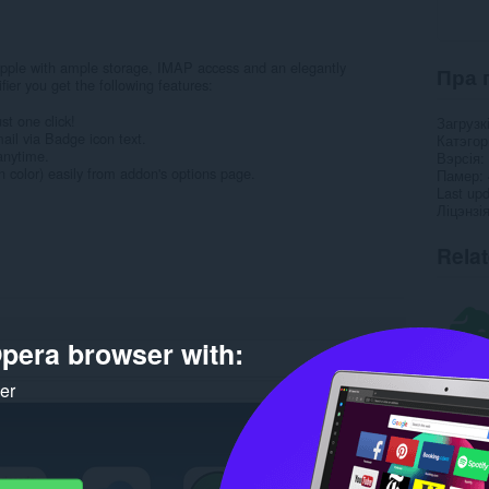
 Apple with ample storage, IMAP access and an elegantly
Пра 
fier you get the following features:
st one click!
Загрузк
ail via Badge icon text.
Катэго
anytime.
Вэрсія
on color) easily from addon's options page.
Памер
Last up
Ліцэнзі
Rela
pera browser with:
ker