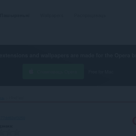
Пашырэньні
Wallpapers
Распрацаваць
extensions and wallpapers are made for the
Opera b
Спампаваць Opera
Free for Mac
ьць
HireFast‎
-77dd82ef3250
дзнака