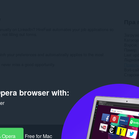
r
Пра 
anually on LinkedIn? HireFast automates your job applications so
not filling out forms.
Загрузк
Катэго
Вэрсія
Памер
atch your preferences and automatically applies to the most
Last up
Ліцэнзі
d never miss a good opportunity.
Правілы
Вэб-сай
Старонк
Rela
pera browser with:
ker
 Opera
Free for Mac