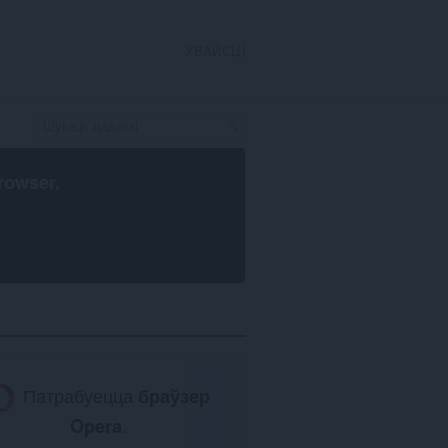
УВАЙСЦІ
rowser
.
Патрабуецца
браўзер
Opera
.