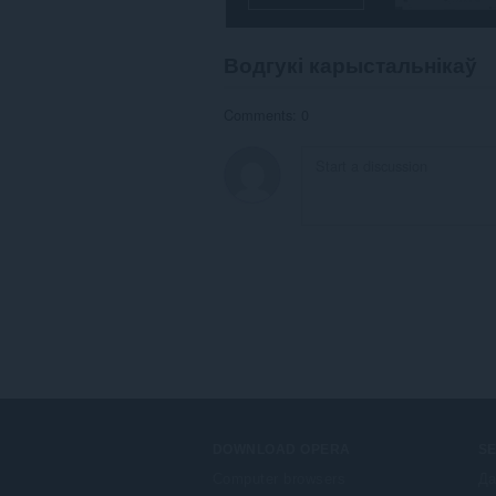
Водгукі карыстальнікаў
Comments: 0
DOWNLOAD OPERA
S
Computer browsers
Да