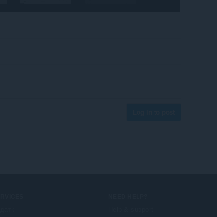
Log in to post
ERVICES
NEED HELP?
даткі
Help & support