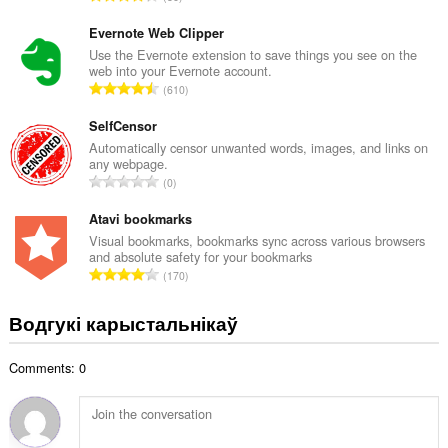
к
д
а
з
Evernote Web Clipper
ў
н
Use the Evernote extension to save things you see on the
:
web into your Evernote account.
а
А
610
к
д
а
з
SelfCensor
ў
н
Automatically censor unwanted words, images, and links on
:
any webpage.
а
А
0
к
д
а
з
Atavi bookmarks
ў
н
Visual bookmarks, bookmarks sync across various browsers
:
and absolute safety for your bookmarks
а
А
170
к
д
а
з
Водгукі карыстальнікаў
ў
н
:
а
Comments: 0
к
а
ў
: