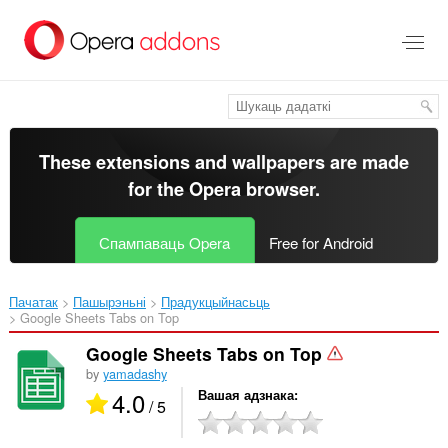
Перайсьці
да
асноўнага
зьместу
These extensions and wallpapers are made
for the
Opera browser
.
Спампаваць Opera
Free for Android
Пачатак
Пашырэньні
Прадукцыйнасьць
Google Sheets Tabs on Top‎
Google Sheets Tabs on Top
by
yamadashy
4.0
Вашая адзнака
/ 5