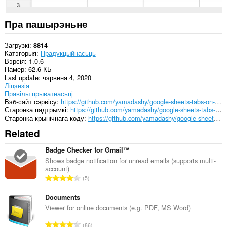
Пра пашырэньне
Загрузкі
8814
Катэгорыя
Прадукцыйнасьць
Вэрсія
1.0.6
Памер
62.6 КБ
Last update
чэрвеня 4, 2020
Ліцэнзія
Правілы прыватнасьці
Вэб-сайт сэрвісу
https://github.com/yamadashy/google-sheets-tabs-on-top
Старонка падтрымкі
https://github.com/yamadashy/google-sheets-tabs-on-top/issues
Старонка крынічнага коду
https://github.com/yamadashy/google-sheets-tabs-on-top
Related
Badge Checker for Gmail™
Shows badge notification for unread emails (supports multi-
account)
А
5
д
з
Documents
н
Viewer for online documents (e.g. PDF, MS Word)
а
А
86