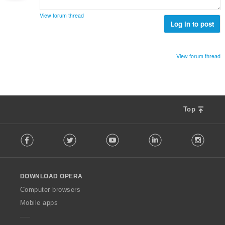
View forum thread
Log in to post
View forum thread
Top
F
Facebook
Twitter
Youtube
LinkedIn
Instag
o
l
l
o
DOWNLOAD OPERA
w
O
Computer browsers
p
Mobile apps
e
r