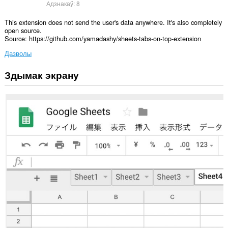
Адзнакаў:
8
This extension does not send the user's data anywhere. It's also completely
open source.
Source: https://github.com/yamadashy/sheets-tabs-on-top-extension
Дазволы
Здымак экрану
Гэта
пашырэнне
можа
мець
доступ
да
вашых
дадзеных
на
некаторых
вэб-
сайтах.