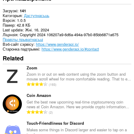
Загрузкі
141
Катэгорыя
Даступнасьць
Вэрсія
1.0.5
Памер
42.8 КБ
Last update
Жні. 16, 2024
Ліцэнзія
Copyright 2024 106207a9-6d6a-494a-97b0-85bb6871a675
Правілы прыватнасьці
Вэб-сайт сэрвісу
https://www.genderapi.io/
Старонка падтрымкі
https://www.genderapi.io/#contact
Related
Zoom
Zoom in or out on web content using the zoom button and
mouse scroll wheel for more comfortable reading. That to e...
А
193
д
з
Coin Amazon
н
Get the best new upcoming real-time cryptocurrency coin
news at Coin Amazon. Here we provide crypto information...
а
А
2
к
д
а
з
Touch-Friendliness for Discord
ў
н
Makes some things in Discord larger and easier to tap on a
: