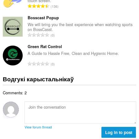
touch screen.
а
А
136
к
д
а
з
Bosscast Popup
ў
н
We will bring you the best experience when watching sports
:
on BossCasst.
а
А
0
к
д
а
з
Green Rat Control
ў
н
A Guide to Hassle Free, Clean and Hygienic Home.
:
а
А
0
к
д
а
з
Водгукі карыстальнікаў
ў
н
:
а
Comments: 2
к
а
ў
:
View forum thread
Log in to post