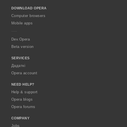
o
DOWNLOAD OPERA
w
O
Computer browsers
p
Mobile apps
e
r
a
Dev.Opera
Beta version
SERVICES
Дадаткі
Opera account
NEED HELP?
Help & support
Opera blogs
Opera forums
COMPANY
Jobs