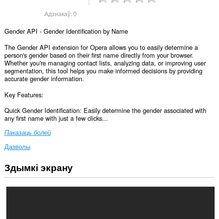
Адзнакаў:
0
Gender API - Gender Identification by Name
The Gender API extension for Opera allows you to easily determine a
person's gender based on their first name directly from your browser.
Whether you're managing contact lists, analyzing data, or improving user
segmentation, this tool helps you make informed decisions by providing
accurate gender information.
Key Features:
Quick Gender Identification: Easily determine the gender associated with
any first name with just a few clicks...
Паказаць болей
Дазволы
Здымкі экрану
Гэта
пашырэнне
можа
мець
доступ
да
вашых