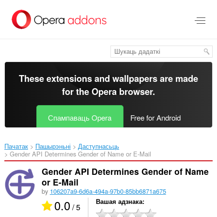
Перайсьці
да
асноўнага
зьместу
These extensions and wallpapers are made
for the
Opera browser
.
Спампаваць Opera
Free for Android
Пачатак
Пашырэньні
Даступнасьць
Gender API Determines Gender of Name or E-Mail‎
Gender API Determines Gender of Name
or E-Mail
by
106207a9-6d6a-494a-97b0-85bb6871a675
0.0
Вашая адзнака
/ 5